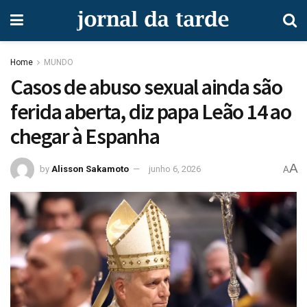
Home
MUNDO
Casos de abuso sexual ainda são
ferida aberta, diz papa Leão 14 ao
chegar à Espanha
A
by
Alisson Sakamoto
junho 6, 2026
A