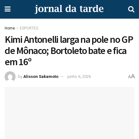
Home
ESPORTES
Kimi Antonelli larga na pole no GP
de Mônaco; Bortoleto bate e fica
em 16º
A
by
Alisson Sakamoto
junho 6, 2026
A