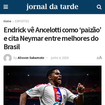
Home
ESPORTES
Endrick vê Ancelotti como ‘paizão’
e cita Neymar entre melhores do
Brasil
A
by
Alisson Sakamoto
junho 6, 2026
A