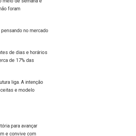
no meio de semana e
não foram
te pensando no mercado
ntes de dias e horários
cerca de 17% das
ura liga. A intenção
eceitas e modelo
ória para avançar
uim e convive com