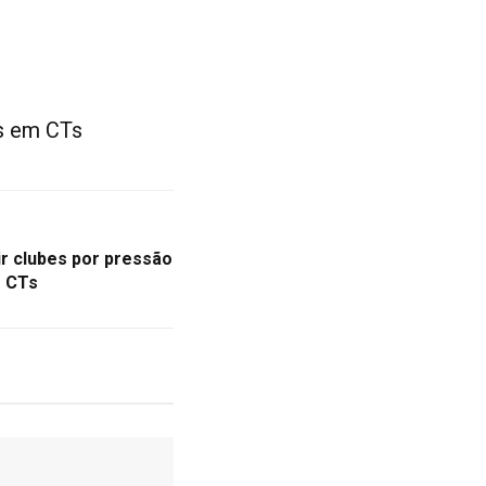
as em CTs
ir clubes por pressão
m CTs