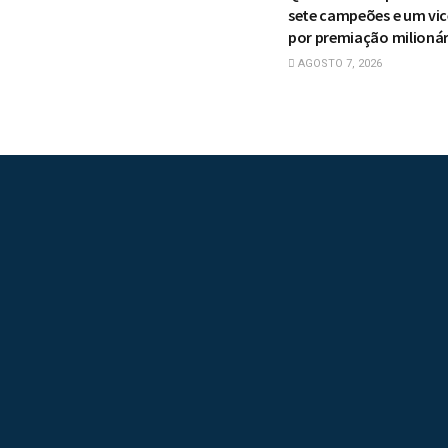
sete campeões e um vic
por premiação milionár
AGOSTO 7, 2026