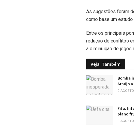
As sugestões foram de
como base um estudo r
Entre os principais po
redução de conflitos e
a diminuição de jogos
Veja
Também
Bomba in
Araújo a
AGOSTO 
Fifa: In
plano fr
AGOSTO 