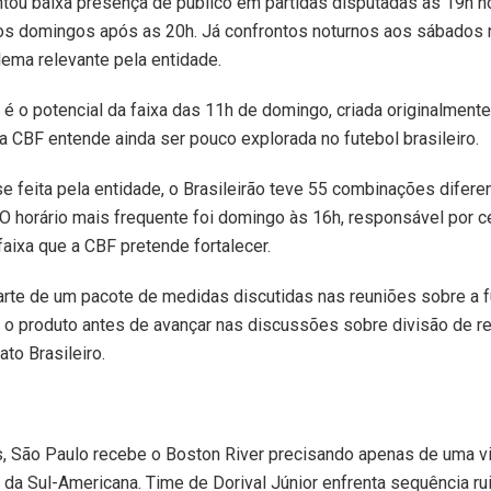
ou baixa presença de público em partidas disputadas às 19h 
os domingos após as 20h. Já confrontos noturnos aos sábados 
ema relevante pela entidade.
 é o potencial da faixa das 11h de domingo, criada originalmen
 a CBF entende ainda ser pouco explorada no futebol brasileiro.
e feita pela entidade, o Brasileirão teve 55 combinações difere
 O horário mais frequente foi domingo às 16h, responsável por 
faixa que a CBF pretende fortalecer.
te de um pacote de medidas discutidas nas reuniões sobre a fut
r o produto antes de avançar nas discussões sobre divisão de r
to Brasileiro.
 São Paulo recebe o Boston River precisando apenas de uma vit
 da Sul-Americana. Time de Dorival Júnior enfrenta sequência r