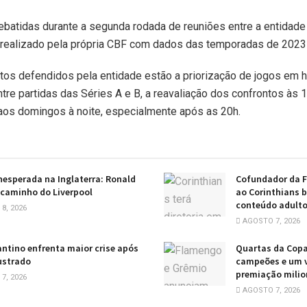
batidas durante a segunda rodada de reuniões entre a entidade
ealizado pela própria CBF com dados das temporadas de 2023
ntos defendidos pela entidade estão a priorização de jogos em ho
ntre partidas das Séries A e B, a reavaliação dos confrontos às
 aos domingos à noite, especialmente após as 20h.
esperada na Inglaterra: Ronald
Cofundador da Fa
 caminho do Liverpool
ao Corinthians b
conteúdo adult
8, 2026
AGOSTO 7, 2026
fantino enfrenta maior crise após
Quartas da Copa
ustrado
campeões e um v
premiação milio
7, 2026
AGOSTO 7, 2026