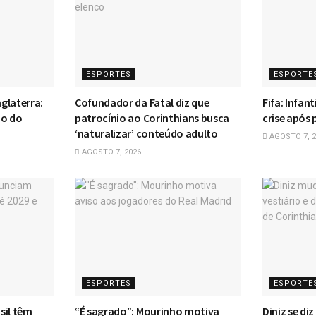
ESPORTES
ESPORTE
glaterra:
Cofundador da Fatal diz que
Fifa: Infan
ho do
patrocínio ao Corinthians busca
crise após 
‘naturalizar’ conteúdo adulto
AGOSTO 7, 2
AGOSTO 7, 2026
ESPORTES
ESPORTE
sil têm
“É sagrado”: Mourinho motiva
Diniz se di