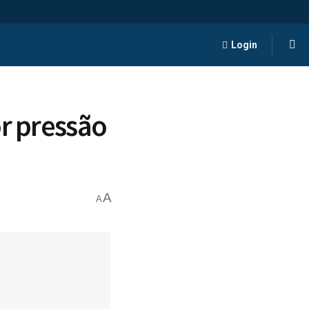
Login
or pressão
A
A