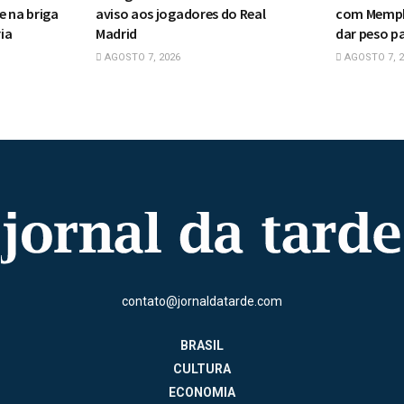
e na briga
aviso aos jogadores do Real
com Memphi
ia
Madrid
dar peso pa
AGOSTO 7, 2026
AGOSTO 7, 2
contato@jornaldatarde.com
BRASIL
CULTURA
ECONOMIA