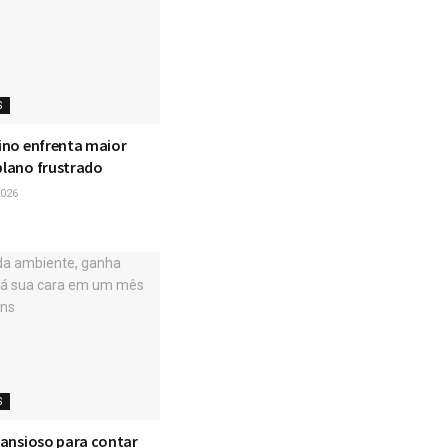
S
tino enfrenta maior
plano frustrado
026
S
z ansioso para contar