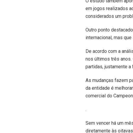
O estudo também apont
em jogos realizados a
considerados um probl
Outro ponto destacado
internacional, mas que
De acordo com a anális
nos últimos três anos.
partidas, justamente a 
As mudanças fazem par
da entidade é melhora
comercial do Campeona
.
Sem vencer há um mês,
diretamente às oitavas