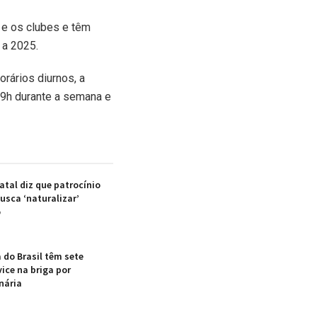
 e os clubes e têm
 a 2025.
rários diurnos, a
 19h durante a semana e
tal diz que patrocínio
usca ‘naturalizar’
o
 do Brasil têm sete
ice na briga por
nária