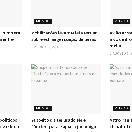
MUNDO
MUNDO
m Trump em
Mobilizações levam Milei a recuar
Avião ucra
a entre
sobre estrangeirização de terras
alvo de dr
mídia
AGOSTO 6, 2026
AGOSTO 6, 2
MUNDO
MUNDO
 políticos
Suspeito diz ter usado série
Astro iran
os sede da
“Dexter” para esquartejar amigo
chibatadas