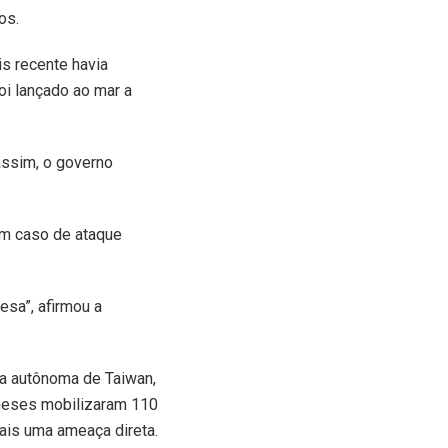
os.
is recente havia
i lançado ao mar a
assim, o governo
 em caso de ataque
sa”, afirmou a
a autônoma de Taiwan,
ineses mobilizaram 110
mais uma ameaça direta.