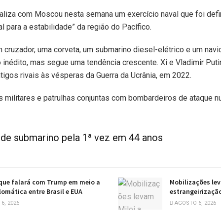
aliza com Moscou nesta semana um exercício naval que foi def
l para a estabilidade” da região do Pacífico.
cruzador, uma corveta, um submarino diesel-elétrico e um navio
 inédito, mas segue uma tendência crescente. Xi e Vladimir Puti
ntigos rivais às vésperas da Guerra da Ucrânia, em 2022.
s militares e patrulhas conjuntas com bombardeiros de ataque nu
l de submarino pela 1ª vez em 44 anos
 que falará com Trump em meio a
Mobilizações lev
plomática entre Brasil e EUA
estrangeirização
6, 2026
AGOSTO 6, 2026