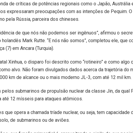
nda de críticas de potências regionais como o Japão, Austrália 
dos expressaram preocupações com as intenções de Pequim. O 
o pela Rússia, parceira dos chineses.
idência de que nós não podemos ser ingênuos”, afirmou o secret
, o holandês Mark Rutte. “E nós não somos”, completou ele, que 
rça (7) em Ancara (Turquia).
tal Xinhua, o disparo foi descrito como “rotineiro” e como algo
como alvo. Não foram divulgados dados acerca da trajetória do 
.000 km de alcance ou o mais moderno JL-3, com até 12 mil km.
pelos submarinos de propulsão nuclear da classe Jin, da qual 
a até 12 mísseis para ataques atômicos.
es que opera a chamada tríade nuclear, ou seja, tem capacidad
solo, de submarinos ou de aviões.