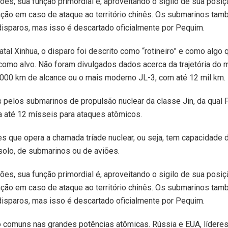
s, sua função primordial é, aproveitando o sigilo de sua posiçã
iação em caso de ataque ao território chinês. Os submarinos ta
disparos, mas isso é descartado oficialmente por Pequim.
tal Xinhua, o disparo foi descrito como “rotineiro” e como algo
como alvo. Não foram divulgados dados acerca da trajetória do 
.000 km de alcance ou o mais moderno JL-3, com até 12 mil km.
pelos submarinos de propulsão nuclear da classe Jin, da qual 
a até 12 mísseis para ataques atômicos.
es que opera a chamada tríade nuclear, ou seja, tem capacidad
solo, de submarinos ou de aviões.
s, sua função primordial é, aproveitando o sigilo de sua posiçã
iação em caso de ataque ao território chinês. Os submarinos ta
disparos, mas isso é descartado oficialmente por Pequim.
 comuns nas grandes potências atômicas. Rússia e EUA, líderes