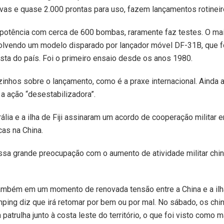
vas e quase 2.000 prontas para uso, fazem lançamentos rotineir
r potência com cerca de 600 bombas, raramente faz testes. O ma
olvendo um modelo disparado por lançador móvel DF-31B, que fo
costa do país. Foi o primeiro ensaio desde os anos 1980.
zinhos sobre o lançamento, como é a praxe internacional. Ainda 
 a ação “desestabilizadora”.
ália e a ilha de Fiji assinaram um acordo de cooperação militar
cas na China.
a grande preocupação com o aumento de atividade militar chine
ambém em um momento de renovada tensão entre a China e a ilh
nping diz que irá retomar por bem ou por mal. No sábado, os ch
atrulha junto à costa leste do território, o que foi visto como 