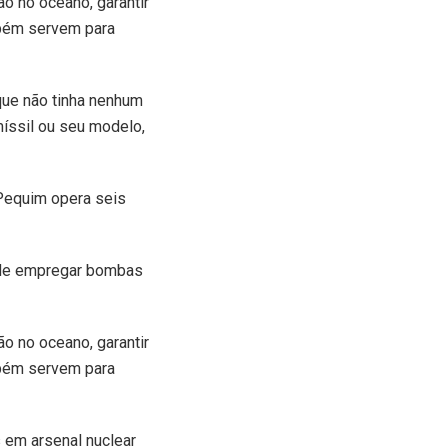
o no oceano, garantir
mbém servem para
 que não tinha nenhum
míssil ou seu modelo,
Pequim opera seis
e de empregar bombas
o no oceano, garantir
mbém servem para
 em arsenal nuclear