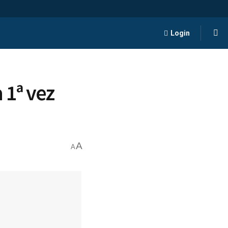
Login
 1ª vez
A
A