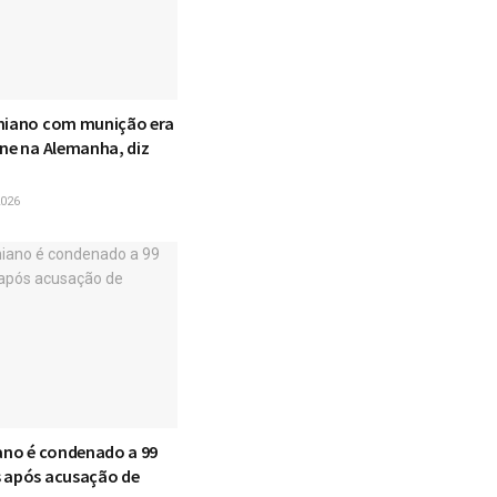
niano com munição era
one na Alemanha, diz
026
iano é condenado a 99
 após acusação de