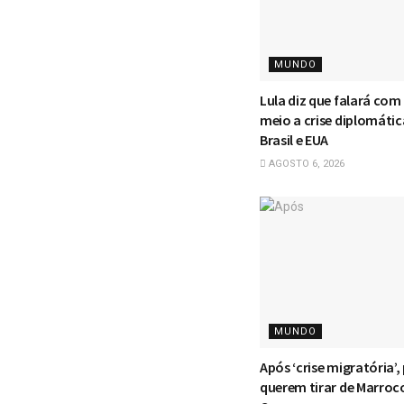
MUNDO
Lula diz que falará co
meio a crise diplomátic
Brasil e EUA
AGOSTO 6, 2026
MUNDO
Após ‘crise migratória’,
querem tirar de Marroc