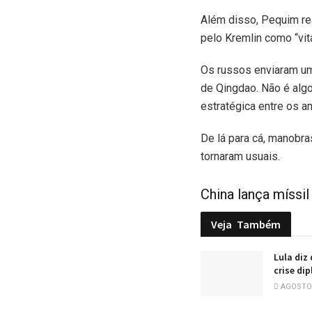
Além disso, Pequim re
pelo Kremlin como “vita
Os russos enviaram um 
de Qingdao. Não é algo
estratégica entre os a
De lá para cá, manobra
tornaram usuais.
China lança míssi
Veja
Também
Lula diz
crise di
AGOSTO 