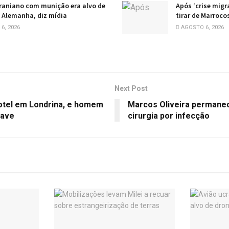
raniano com munição era alvo de
Após ‘crise migr
 Alemanha, diz mídia
tirar de Marroco
6, 2026
AGOSTO 6, 2026
Next Post
hotel em Londrina, e homem
Marcos Oliveira permanec
rave
cirurgia por infecção