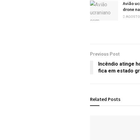
Avião uc
drone na
AGOSTO 
Previous Post
Incêndio atinge 
fica em estado g
Related
Posts