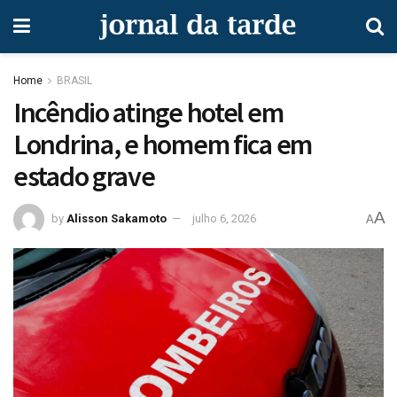
Home
BRASIL
Incêndio atinge hotel em
Londrina, e homem fica em
estado grave
A
by
Alisson Sakamoto
julho 6, 2026
A