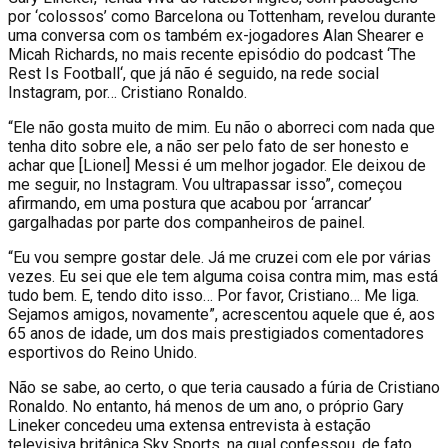
por ‘colossos’ como Barcelona ou Tottenham, revelou durante
uma conversa com os também ex-jogadores Alan Shearer e
Micah Richards, no mais recente episódio do podcast ‘
The
Rest Is Football
‘, que já não é seguido, na rede social
Instagram, por… Cristiano Ronaldo.
“Ele não gosta muito de mim. Eu não o aborreci com nada que
tenha dito sobre ele, a não ser pelo fato de ser honesto e
achar que [Lionel] Messi é um melhor jogador. Ele deixou de
me seguir, no Instagram. Vou ultrapassar isso”, começou
afirmando, em uma postura que acabou por ‘arrancar’
gargalhadas por parte dos companheiros de painel.
“Eu vou sempre gostar dele. Já me cruzei com ele por várias
vezes. Eu sei que ele tem alguma coisa contra mim, mas está
tudo bem. E, tendo dito isso… Por favor, Cristiano… Me liga.
Sejamos amigos, novamente”, acrescentou aquele que é, aos
65 anos de idade, um dos mais prestigiados comentadores
esportivos do Reino Unido.
Não se sabe, ao certo, o que teria causado a fúria de Cristiano
Ronaldo. No entanto, há menos de um ano, o próprio Gary
Lineker concedeu uma extensa entrevista à estação
televisiva britânica
Sky Sports
, na qual confessou, de fato,