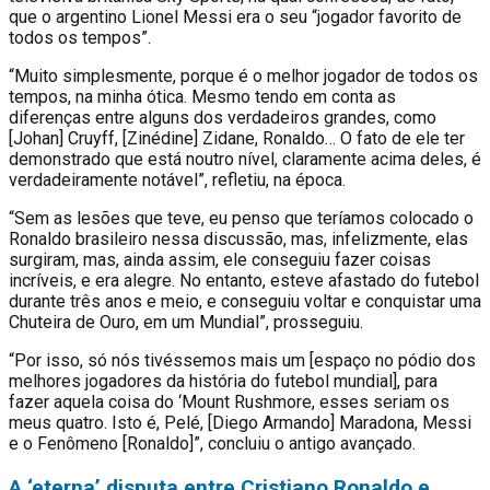
que o argentino Lionel Messi era o seu “jogador favorito de
todos os tempos”.
“Muito simplesmente, porque é o melhor jogador de todos os
tempos, na minha ótica. Mesmo tendo em conta as
diferenças entre alguns dos verdadeiros grandes, como
[Johan] Cruyff, [Zinédine] Zidane, Ronaldo… O fato de ele ter
demonstrado que está noutro nível, claramente acima deles, é
verdadeiramente notável”, refletiu, na época.
“Sem as lesões que teve, eu penso que teríamos colocado o
Ronaldo brasileiro nessa discussão, mas, infelizmente, elas
surgiram, mas, ainda assim, ele conseguiu fazer coisas
incríveis, e era alegre. No entanto, esteve afastado do futebol
durante três anos e meio, e conseguiu voltar e conquistar uma
Chuteira de Ouro, em um Mundial”, prosseguiu.
“Por isso, só nós tivéssemos mais um [espaço no pódio dos
melhores jogadores da história do futebol mundial], para
fazer aquela coisa do ‘Mount Rushmore, esses seriam os
meus quatro. Isto é, Pelé, [Diego Armando] Maradona, Messi
e o Fenômeno [Ronaldo]”, concluiu o antigo avançado.
A ‘eterna’ disputa entre Cristiano Ronaldo e