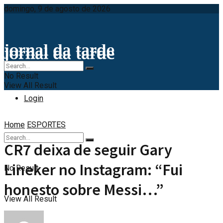
domingo, 9 de agosto de 2026
No Result
View All Result
Login
Home
ESPORTES
CR7 deixa de seguir Gary
Lineker no Instagram: “Fui
No Result
honesto sobre Messi…”
View All Result