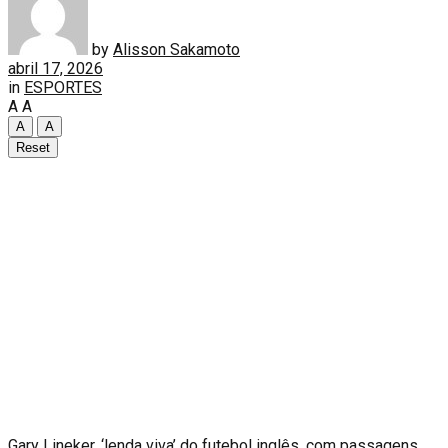
by
Alisson Sakamoto
abril 17, 2026
in
ESPORTES
A
A
A
A
Reset
G
ary Lineker, ‘lenda viva’ do futebol inglês, com passagens