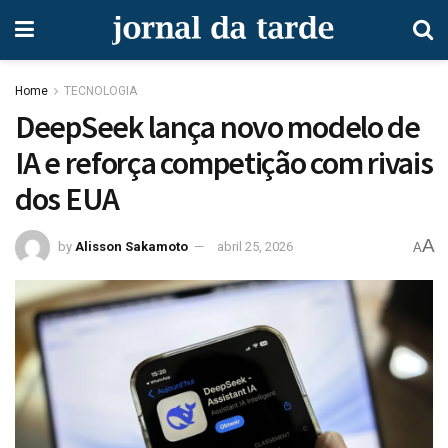
Home
TECNOLOGIA
DeepSeek lança novo modelo de
IA e reforça competição com rivais
dos EUA
A
by
Alisson Sakamoto
abril 25, 2026
A