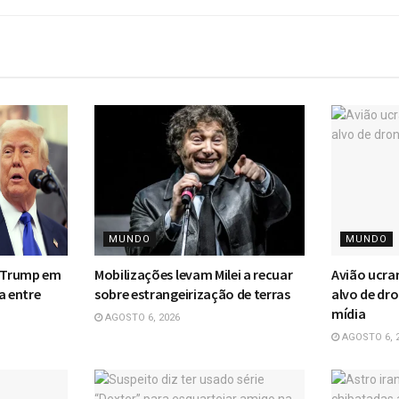
MUNDO
MUNDO
m Trump em
Mobilizações levam Milei a recuar
Avião ucra
a entre
sobre estrangeirização de terras
alvo de dr
mídia
AGOSTO 6, 2026
AGOSTO 6, 