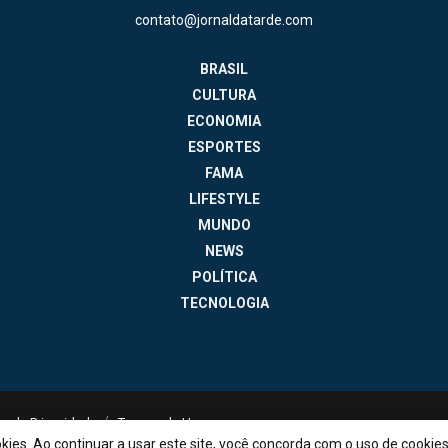
contato@jornaldatarde.com
BRASIL
CULTURA
ECONOMIA
ESPORTES
FAMA
LIFESTYLE
MUNDO
NEWS
POLÍTICA
TECNOLOGIA
ica de Privacidade
Termos de Uso
okies. Ao continuar a usar este site, você concorda com o uso de cookie
contato@jornaldatarde.com