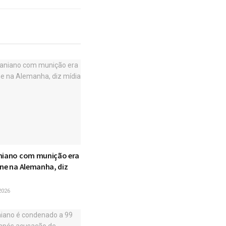
niano com munição era
one na Alemanha, diz
2026