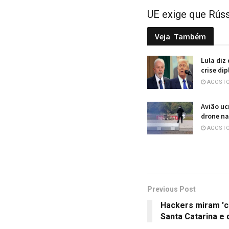
UE exige que Rúss
Veja
Também
Lula diz
crise di
AGOSTO 
Avião uc
drone na
AGOSTO 
Previous Post
Hackers miram 'ci
Santa Catarina e