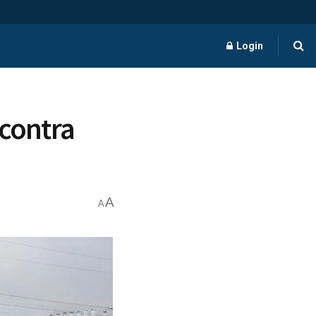
Login
 contra
A
A