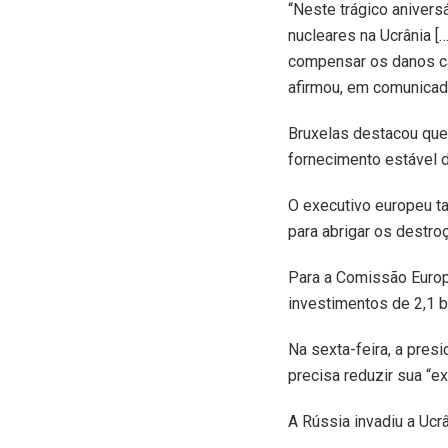
“N
este trágico aniver
nucleares na Ucrânia [
compensar os danos cau
afirmou, em comunicad
Bruxelas destacou que
fornecimento estável d
O executivo europeu t
para abrigar os destro
Para a Comissão Europ
investimentos de 2,1 b
Na sexta-feira, a pres
precisa reduzir sua “
A Rússia invadiu a Ucr