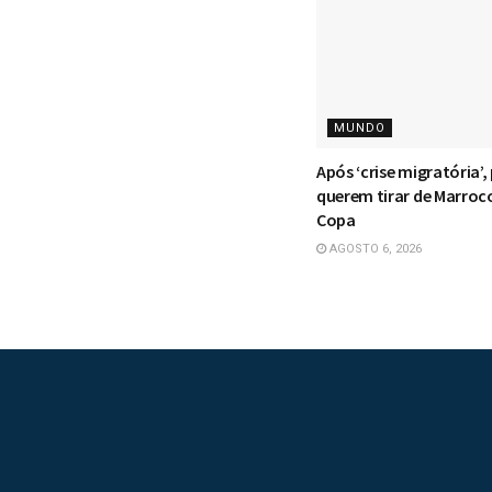
MUNDO
Após ‘crise migratória’,
querem tirar de Marroc
Copa
AGOSTO 6, 2026