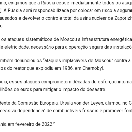
sário, exigimos que a Rússia cesse imediatamente todos os ataq
…]. A Rússia será responsabilizada por colocar em risco a segura
sados e devolver o controle total da usina nuclear de Zaporizhz
o.
 os ataques sistemáticos de Moscou à infraestrutura energétic
e eletricidade, necessário para a operação segura das instalaçõ
ambém denunciou os “ataques implacáveis de Moscou” contra a e
ços do reator que explodiu em 1986, em Chernobyl.
eia, esses ataques comprometem décadas de esforços interna
ilhões de euros para mitigar o impacto do desastre.
idente da Comissão Europeia, Ursula von der Leyen, afirmou, no C
excessiva dependência” de combustíveis fósseis e promover font
ânia em fevereiro de 2022.”