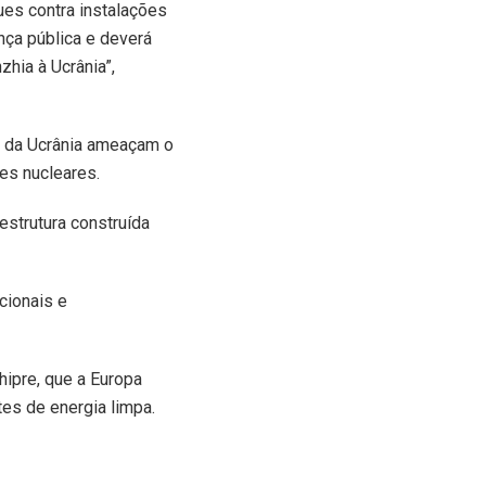
ues contra instalações
nça pública e deverá
hia à Ucrânia”,
a da Ucrânia ameaçam o
es nucleares.
strutura construída
cionais e
hipre, que a Europa
es de energia limpa.