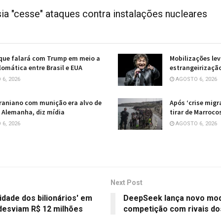
ia "cesse" ataques contra instalações nucleares
 que falará com Trump em meio a
Mobilizações lev
plomática entre Brasil e EUA
estrangeirização
6, 2026
AGOSTO 6, 2026
raniano com munição era alvo de
Após ‘crise migr
 Alemanha, diz mídia
tirar de Marroco
6, 2026
AGOSTO 6, 2026
Next Post
dade dos bilionários' em
DeepSeek lança novo mode
 desviam R$ 12 milhões
competição com rivais d