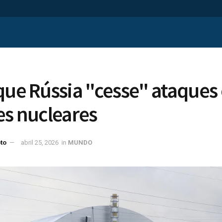
que Rússia "cesse" ataques
es nucleares
to
abril 25, 2026
in
MUNDO