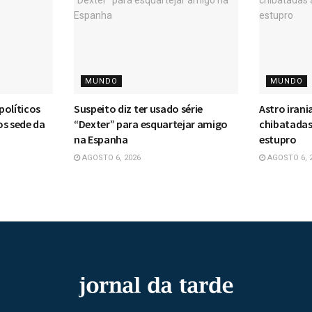
MUNDO
MUNDO
 políticos
Suspeito diz ter usado série
Astro iran
os sede da
“Dexter” para esquartejar amigo
chibatadas
na Espanha
estupro
AGOSTO 6, 2026
AGOSTO 6, 