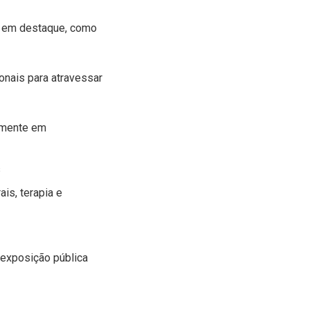
tá em destaque, como
nais para atravessar
almente em
s
is, terapia e
 exposição pública