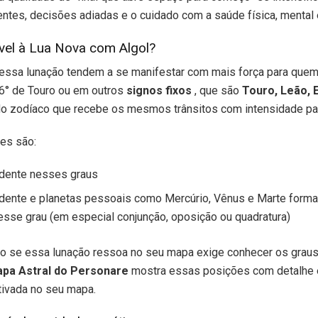
ntes, decisões adiadas e o cuidado com a saúde física, mental 
vel à Lua Nova com Algol?
essa lunação tendem a se manifestar com mais força para que
6° de Touro ou em outros
signos fixos
, que são
Touro, Leão, 
o zodíaco que recebe os mesmos trânsitos com intensidade pa
res são:
ndente nesses graus
ndente e planetas pessoais como Mercúrio, Vênus e Marte form
sse grau (em especial conjunção, oposição ou quadratura)
são se essa lunação ressoa no seu mapa exige conhecer os grau
pa Astral do Personare
mostra essas posições com detalhe e
tivada no seu mapa.