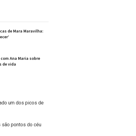
icas de Mara Maravilha:
ecer’
 com Ana Maria sobre
s de vida
rado um dos picos de
as são pontos do céu