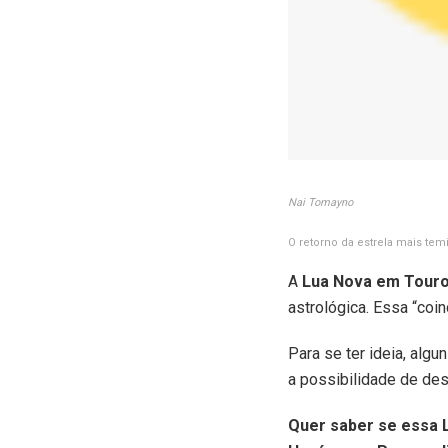
Nai Tomayno
O retorno da estrela mais te
A
Lua Nova em Tour
astrológica. Essa “coi
Para se ter ideia, alg
a possibilidade de des
Quer saber se essa L