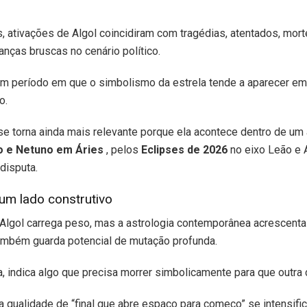
s, ativações de Algol coincidiram com tragédias, atentados, mor
anças bruscas no cenário político.
m período em que o simbolismo da estrela tende a aparecer em e
o.
se torna ainda mais relevante porque ela acontece dentro de um
o e Netuno em Áries
, pelos
Eclipses de 2026
no eixo Leão e 
disputa.
um lado construtivo
de Algol carrega peso, mas a astrologia contemporânea acrescent
também guarda potencial de mutação profunda.
 indica algo que precisa morrer simbolicamente para que outra 
qualidade de “final que abre espaço para começo” se intensific