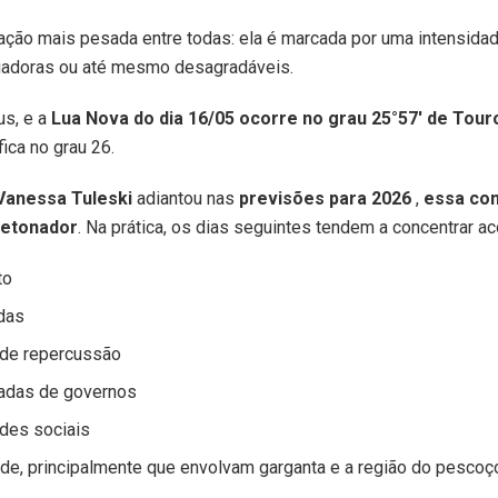
tação mais pesada entre todas: ela é marcada por uma intensida
iadoras ou até mesmo desagradáveis.
us, e a
Lua Nova do dia 16/05 ocorre no grau 25°57′ de Tour
ica no grau 26.
Vanessa Tuleski
adiantou nas
previsões para 2026
,
essa con
detonador
. Na prática, os dias seguintes tendem a concentrar 
to
adas
nde repercussão
adas de governos
des sociais
e, principalmente que envolvam garganta e a região do pescoço