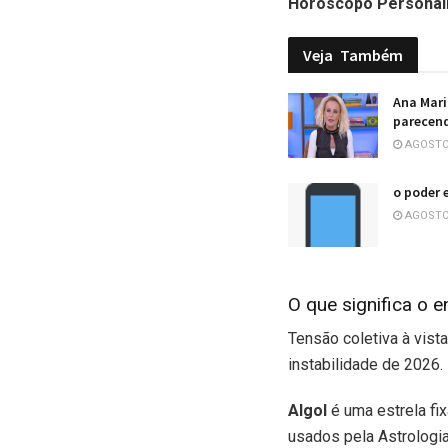
Horóscopo Personal
Veja
Também
Ana Mari
parecen
AGOSTO 
o poder 
AGOSTO 
O que significa o 
Tensão coletiva à vis
instabilidade de 2026.
Algol
é uma estrela fi
usados pela Astrologia