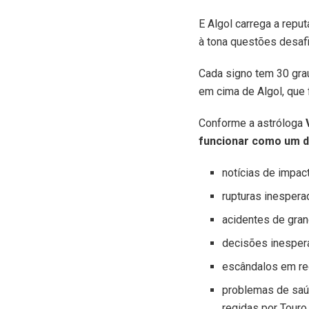
E Algol carrega a repu
à tona questões desaf
Cada signo tem 30 gra
em cima de Algol, que f
Conforme a astróloga
funcionar como um 
notícias de impac
rupturas inesper
acidentes de gra
decisões inesper
escândalos em re
problemas de saúd
regidas por Touro