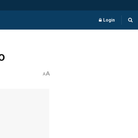
Login
o
A
A