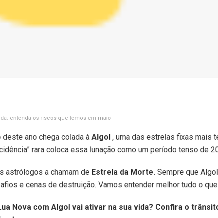
mida: entenda os riscos que temos em maio
o
deste ano chega colada à
Algol
, uma das estrelas fixas mais 
ncidência” rara coloca essa lunação como um período tenso de 2
uns astrólogos a chamam de
Estrela da Morte.
Sempre que Algol 
afios e cenas de destruição. Vamos entender melhor tudo o que i
ua Nova com Algol vai ativar na sua vida? Confira o trânsit