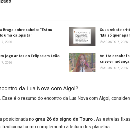
izado
a Braga sobre cabelo: "Estou
Xuxa rebate crít
do uma calopsita"
‘Ela só quer apar
7, 2026
AGOSTO 7, 2026
em jogo antes do Eclipse em Leão
Anitta desabafa
crise e mudança
7, 2026
AGOSTO 7, 2026
encontro da Lua Nova com Algol?
ta. Esse é o resumo do encontro da Lua Nova com Algol, conside
xa posicionada no
grau 26 do signo de
Touro
. As estrelas fix
 Tradicional como complemento à leitura dos planetas.