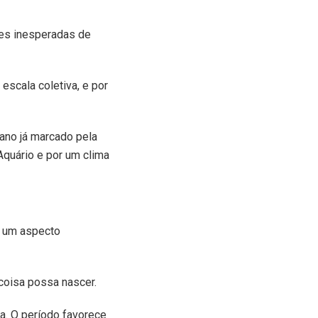
tes inesperadas de
scala coletiva, e por
 ano já marcado pela
Aquário e por um clima
a um aspecto
coisa possa nascer.
a. O período favorece