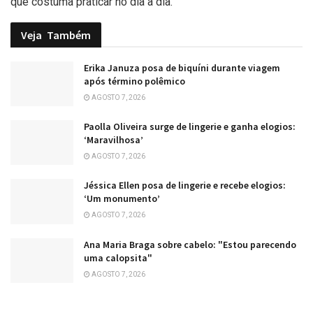
que costuma praticar no dia a dia.
Veja
Também
Erika Januza posa de biquíni durante viagem
após término polêmico
AGOSTO 7, 2026
Paolla Oliveira surge de lingerie e ganha elogios:
‘Maravilhosa’
AGOSTO 7, 2026
Jéssica Ellen posa de lingerie e recebe elogios:
‘Um monumento’
AGOSTO 7, 2026
Ana Maria Braga sobre cabelo: "Estou parecendo
uma calopsita"
AGOSTO 7, 2026