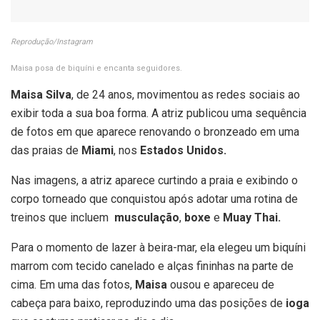
Reprodução/Instagram
Maisa posa de biquíni e encanta seguidores.
Maisa Silva
, de 24 anos, movimentou as redes sociais ao
exibir toda a sua boa forma. A atriz publicou uma sequência
de fotos em que aparece renovando o bronzeado em uma
das praias de
Miami
, nos
Estados Unidos.
Nas imagens, a atriz aparece curtindo a praia e exibindo o
corpo torneado que conquistou após adotar uma rotina de
treinos que incluem
musculação
,
boxe
e
Muay Thai.
Para o momento de lazer à beira-mar, ela elegeu um biquíni
marrom com tecido canelado e alças fininhas na parte de
cima. Em uma das fotos,
Maisa
ousou e apareceu de
cabeça para baixo, reproduzindo uma das posições de
ioga