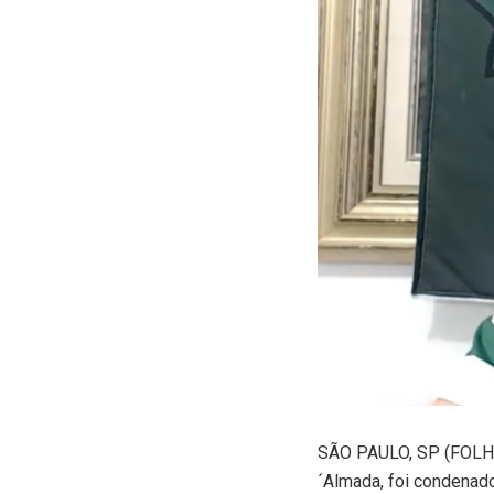
S
ÃO PAULO, SP (FOLHA
´Almada, foi condenado