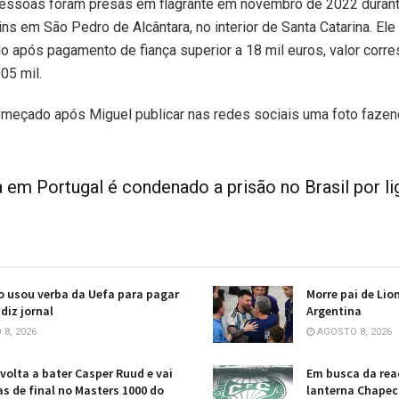
pessoas foram presas em flagrante em novembro de 2022 duran
 em São Pedro de Alcântara, no interior de Santa Catarina. Ele 
o após pagamento de fiança superior a 18 mil euros, valor corr
05 mil.
começado após Miguel publicar nas redes sociais uma foto faz
da em Portugal é condenado a prisão no Brasil por 
o usou verba da Uefa para pagar
Morre pai de Lio
diz jornal
Argentina
8, 2026
AGOSTO 8, 2026
volta a bater Casper Ruud e vai
Em busca da reaç
as de final no Masters 1000 do
lanterna Chapec