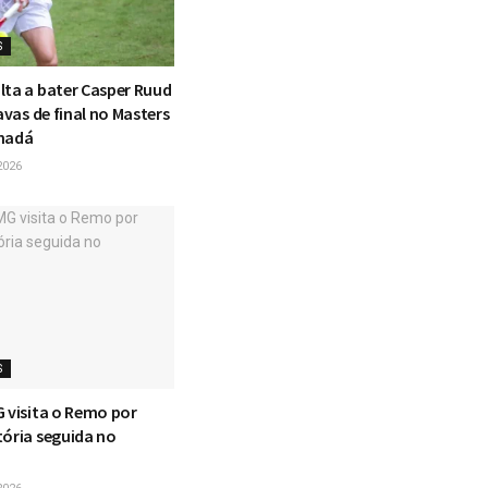
S
lta a bater Casper Ruud
tavas de final no Masters
anadá
2026
S
G visita o Remo por
tória seguida no