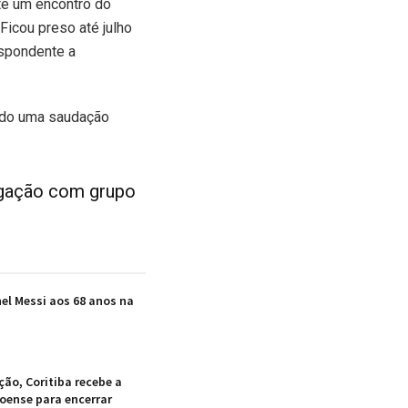
te um encontro do
Ficou preso até julho
espondente a
endo uma saudação
ligação com grupo
nel Messi aos 68 anos na
ão, Coritiba recebe a
oense para encerrar