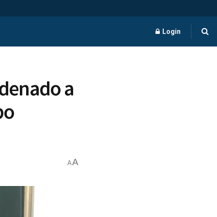
Login
ondenado a
po
A
A