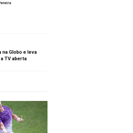
ereira
a na Globo e leva
 a TV aberta