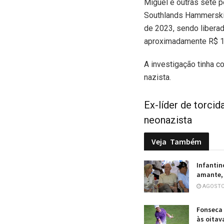
Miguel e outras sete 
Southlands Hammerskins
de 2023, sendo liberad
aproximadamente R$ 1
A investigação tinha 
nazista.
Ex-líder de torci
neonazista
Veja
Também
Infantin
amante, 
AGOSTO 
Fonseca 
às oitav