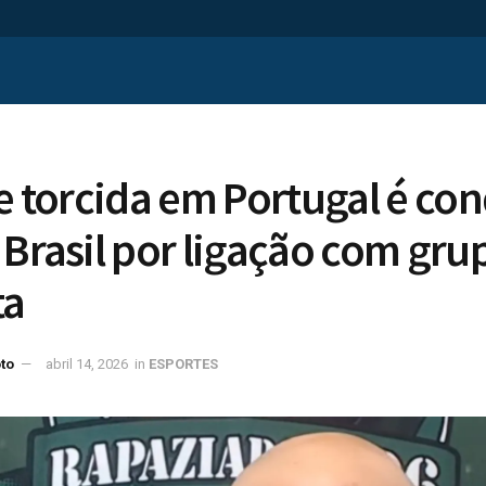
de torcida em Portugal é c
 Brasil por ligação com gru
ta
to
abril 14, 2026
in
ESPORTES