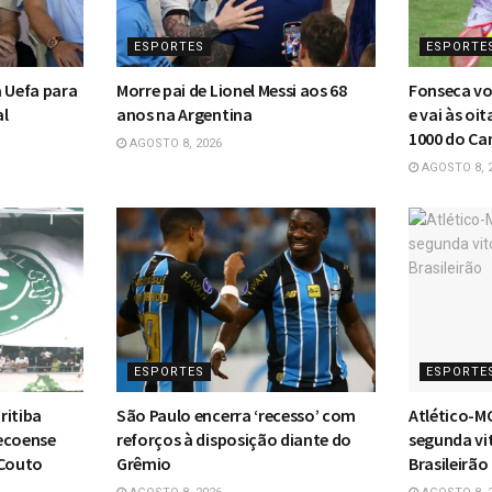
ESPORTES
ESPORTE
a Uefa para
Morre pai de Lionel Messi aos 68
Fonseca vo
al
anos na Argentina
e vai às oi
1000 do C
AGOSTO 8, 2026
AGOSTO 8, 
ESPORTES
ESPORTE
ritiba
São Paulo encerra ‘recesso’ com
Atlético-M
ecoense
reforços à disposição diante do
segunda vi
 Couto
Grêmio
Brasileirão