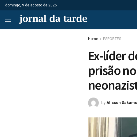
domingo, 9 de agosto de 2026
Home
ESPORTES
Ex-líder 
prisão no
neonazis
by
Alisson Sakamo