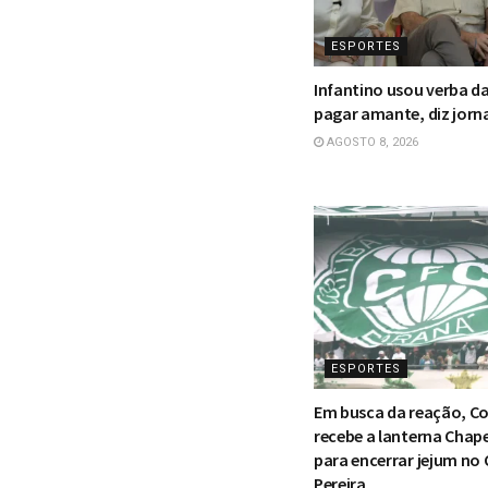
ESPORTES
Infantino usou verba d
pagar amante, diz jorn
AGOSTO 8, 2026
ESPORTES
Em busca da reação, Co
recebe a lanterna Chap
para encerrar jejum no
Pereira