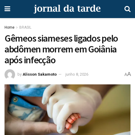
Home
BRASIL
Gêmeos siameses ligados pelo
abdômen morrem em Goiânia
após infecção
A
by
Alisson Sakamoto
junho 8, 2026
A