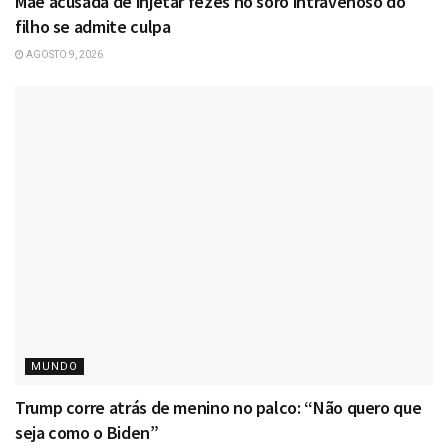
Mãe acusada de injetar fezes no soro intravenoso do
filho se admite culpa
AGOSTO 9, 2026
MUNDO
Trump corre atrás de menino no palco: “Não quero que
seja como o Biden”