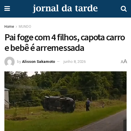
Home
MUNDO
Pai foge com 4 filhos, capota carro
e bebê é arremessada
A
by
Alisson Sakamoto
junho 8, 2026
A