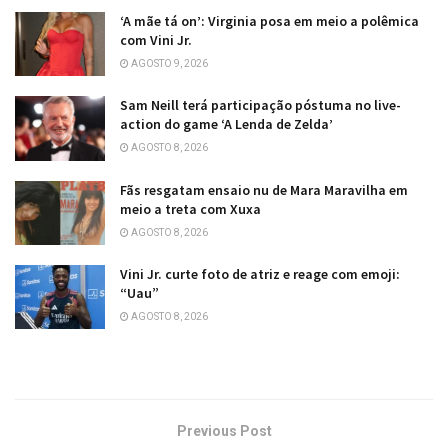
‘A mãe tá on’: Virginia posa em meio a polêmica
com Vini Jr.
AGOSTO 9, 2026
Sam Neill terá participação póstuma no live-
action do game ‘A Lenda de Zelda’
AGOSTO 8, 2026
Fãs resgatam ensaio nu de Mara Maravilha em
meio a treta com Xuxa
AGOSTO 8, 2026
Vini Jr. curte foto de atriz e reage com emoji:
“Uau”
AGOSTO 8, 2026
Previous Post