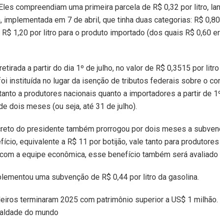
 Eles compreendiam uma primeira parcela de R$ 0,32 por litro, l
 implementada em 7 de abril, que tinha duas categorias: R$ 0,80 
 R$ 1,20 por litro para o produto importado (dos quais R$ 0,60 e
tirada a partir do dia 1º de julho, no valor de R$ 0,3515 por litr
foi instituída no lugar da isenção de tributos federais sobre o c
tanto a produtores nacionais quanto a importadores a partir de 
de dois meses (ou seja, até 31 de julho).
reto do presidente também prorrogou por dois meses a subvenç
fício, equivalente a R$ 11 por botijão, vale tanto para produtor
 com a equipe econômica, esse benefício também será avaliado d
ementou uma subvenção de R$ 0,44 por litro da gasolina.
leiros terminaram 2025 com patrimônio superior a US$ 1 milhão.
ualdade do mundo