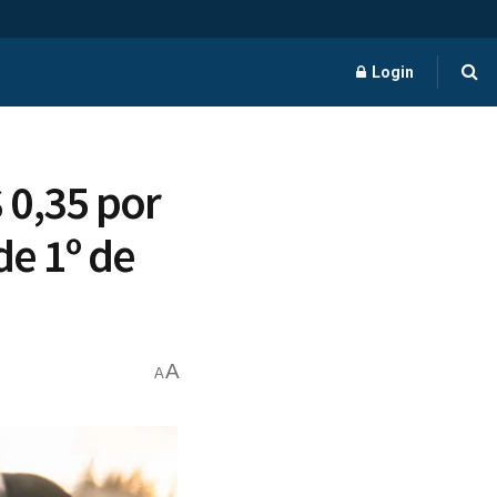
Login
 0,35 por
de 1º de
A
A