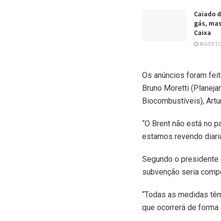
Caiado d
gás, mas
Caixa
AGOSTO 
Os anúncios foram feit
Bruno Moretti (Planeja
Biocombustíveis), Artu
“O Brent não está no p
estamos revendo diaria
Segundo o presidente d
subvenção seria compe
“Todas as medidas têm
que ocorrerá de forma 