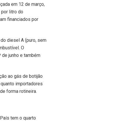
ançada em 12 de março,
por litro do
ram financiados por
o do diesel A (puro, sem
ombustível. O
1º de junho e também
ão ao gás de botijão
es quanto importadores
e forma rotineira.
 País tem o quarto