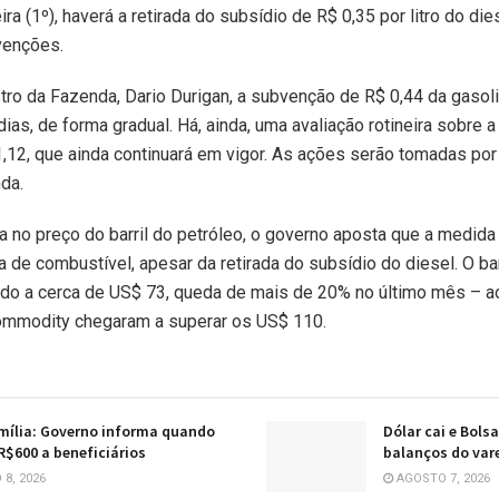
eira (1º), haverá a retirada do subsídio de R$ 0,35 por litro do di
venções.
tro da Fazenda, Dario Durigan, a subvenção de R$ 0,44 da gaso
dias, de forma gradual. Há, ainda, uma avaliação rotineira sobre
1,12, que ainda continuará em vigor. As ações serão tomadas por
da.
no preço do barril do petróleo, o governo aposta que a medida 
 de combustível, apesar da retirada do subsídio do diesel. O barr
tado a cerca de US$ 73, queda de mais de 20% no último mês – ao
commodity chegaram a superar os US$ 110.
mília: Governo informa quando
Dólar cai e Bols
 R$600 a beneficiários
balanços do var
8, 2026
AGOSTO 7, 2026