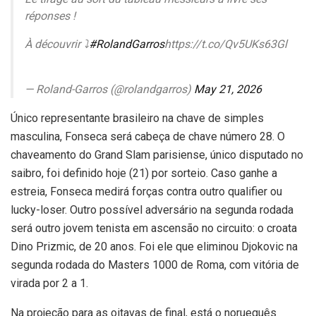
réponses !
À découvrir ⤵️
#RolandGarros
https://t.co/Qv5UKs63Gl
— Roland-Garros (@rolandgarros)
May 21, 2026
Único representante brasileiro na chave de simples
masculina, Fonseca será cabeça de chave número 28. O
chaveamento do Grand Slam parisiense, único disputado no
saibro, foi definido hoje (21) por sorteio. Caso ganhe a
estreia, Fonseca medirá forças contra outro qualifier ou
lucky-loser. Outro possível adversário na segunda rodada
será outro jovem tenista em ascensão no circuito: o croata
Dino Prizmic, de 20 anos. Foi ele que eliminou Djokovic na
segunda rodada do Masters 1000 de Roma, com vitória de
virada por 2 a 1.
Na projeção para as oitavas de final, está o norueguês