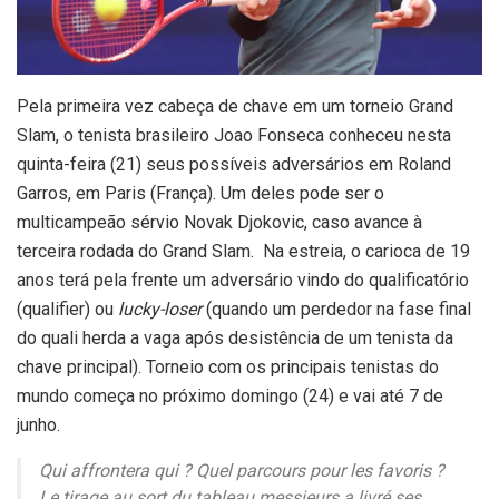
P
ela primeira vez cabeça de chave em um torneio Grand
Slam, o tenista brasileiro Joao Fonseca conheceu nesta
quinta-feira (21) seus possíveis adversários em Roland
Garros, em Paris (França). Um deles pode ser o
multicampeão sérvio Novak Djokovic, caso avance à
terceira rodada do Grand Slam. Na estreia, o carioca de 19
anos terá pela frente um adversário vindo do qualificatório
(qualifier) ou
lucky-loser
(quando um perdedor na fase final
do quali herda a vaga após desistência de um tenista da
chave principal). Torneio com os principais tenistas do
mundo começa no próximo domingo (24) e vai até 7 de
junho.
Qui affrontera qui ? Quel parcours pour les favoris ?
Le tirage au sort du tableau messieurs a livré ses