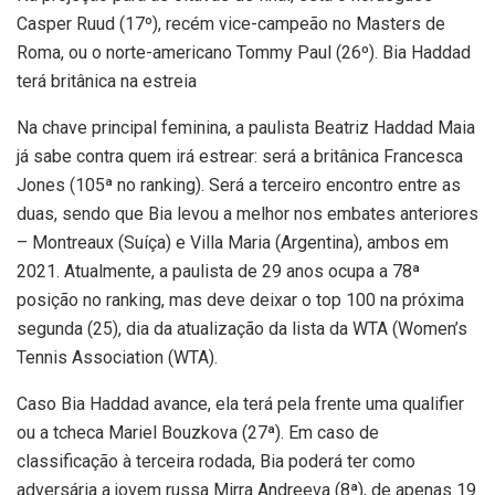
Casper Ruud (17º), recém vice-campeão no Masters de
Roma, ou o norte-americano Tommy Paul (26º). Bia Haddad
terá britânica na estreia
Na chave principal feminina, a paulista Beatriz Haddad Maia
já sabe contra quem irá estrear: será a britânica Francesca
Jones (105ª no ranking). Será a terceiro encontro entre as
duas, sendo que Bia levou a melhor nos embates anteriores
– Montreaux (Suíça) e Villa Maria (Argentina), ambos em
2021. Atualmente, a paulista de 29 anos ocupa a 78ª
posição no ranking, mas deve deixar o top 100 na próxima
segunda (25), dia da atualização da lista da WTA (Women’s
Tennis Association (WTA).
Caso Bia Haddad avance, ela terá pela frente uma qualifier
ou a tcheca Mariel Bouzkova (27ª). Em caso de
classificação à terceira rodada, Bia poderá ter como
adversária a jovem russa Mirra Andreeva (8ª), de apenas 19