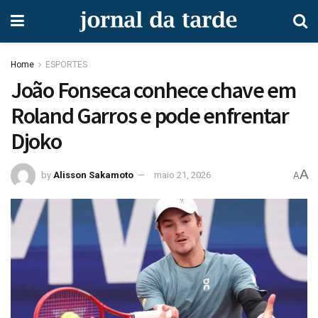
Home
ESPORTES
João Fonseca conhece chave em
Roland Garros e pode enfrentar
Djoko
A
by
Alisson Sakamoto
maio 21, 2026
A