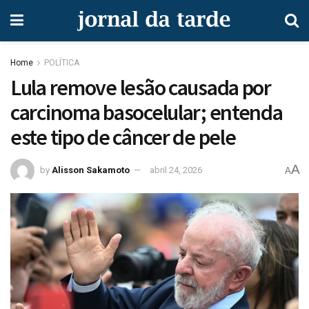
Home
POLÍTICA
Lula remove lesão causada por
carcinoma basocelular; entenda
este tipo de câncer de pele
A
by
Alisson Sakamoto
abril 24, 2026
A