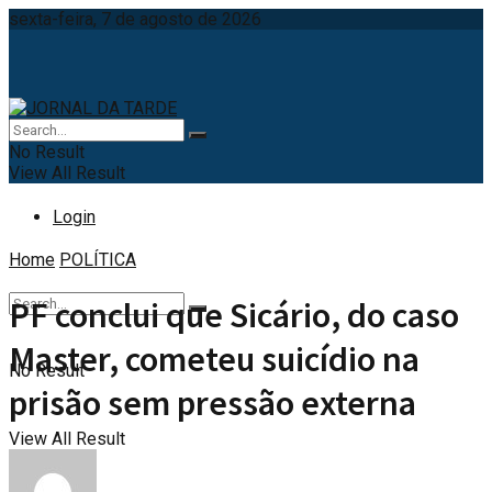
sexta-feira, 7 de agosto de 2026
No Result
View All Result
Login
Home
POLÍTICA
PF conclui que Sicário, do caso
Master, cometeu suicídio na
No Result
prisão sem pressão externa
View All Result