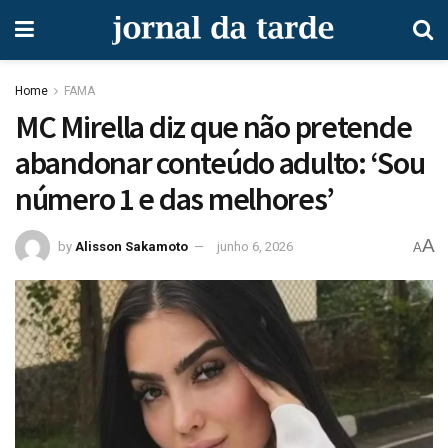
Home
FAMA
MC Mirella diz que não pretende
abandonar conteúdo adulto: ‘Sou
número 1 e das melhores’
A
by
Alisson Sakamoto
junho 6, 2026
A