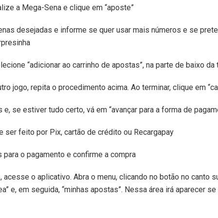
ocalize a Mega-Sena e clique em “aposte”
nas desejadas e informe se quer usar mais números e se preten
rpresinha
ecione “adicionar ao carrinho de apostas”, na parte de baixo da 
tro jogo, repita o procedimento acima. Ao terminar, clique em “c
s e, se estiver tudo certo, vá em “avançar para a forma de pagam
ser feito por Pix, cartão de crédito ou Recargapay
s para o pagamento e confirme a compra
, acesse o aplicativo. Abra o menu, clicando no botão no canto 
ea” e, em seguida, “minhas apostas”. Nessa área irá aparecer s