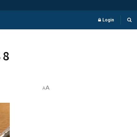
Login
 8
A
A