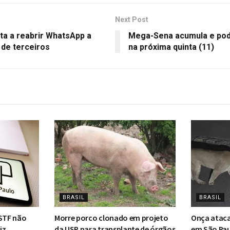
Next Post
ta a reabrir WhatsApp a
Mega-Sena acumula e pod
 de terceiros
na próxima quinta (11)
BRASIL
BRASIL
 STF não
Morre porco clonado em projeto
Onça ataca
iz
da USP para transplante de órgãos
em São Pau