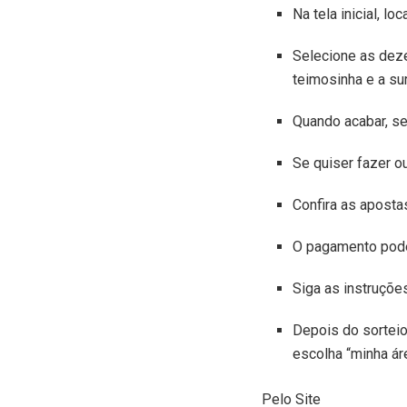
Na tela inicial, l
Selecione as deze
teimosinha e a su
Quando acabar, sel
Se quiser fazer ou
Confira as aposta
O pagamento pode 
Siga as instruçõe
Depois do sorteio
escolha “minha ár
Pelo Site