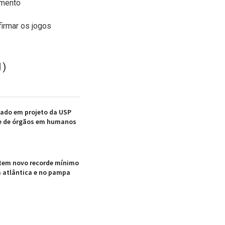
amento
firmar os jogos
1)
nado em projeto da USP
e de órgãos em humanos
em novo recorde mínimo
 atlântica e no pampa