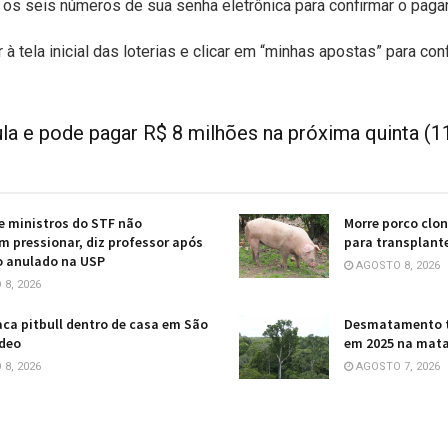
ar os seis números de sua senha eletrônica para confirmar o pag
 à tela inicial das loterias e clicar em “minhas apostas” para con
 e pode pagar R$ 8 milhões na próxima quinta (1
e ministros do STF não
Morre porco clo
 pressionar, diz professor após
para transplant
o anulado na USP
AGOSTO 8, 2026
8, 2026
ca pitbull dentro de casa em São
Desmatamento t
ídeo
em 2025 na mata
8, 2026
AGOSTO 7, 2026