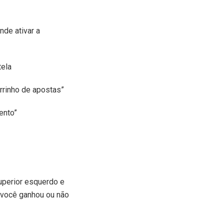
de ativar a
tela
arrinho de apostas”
ento”
superior esquerdo e
e você ganhou ou não