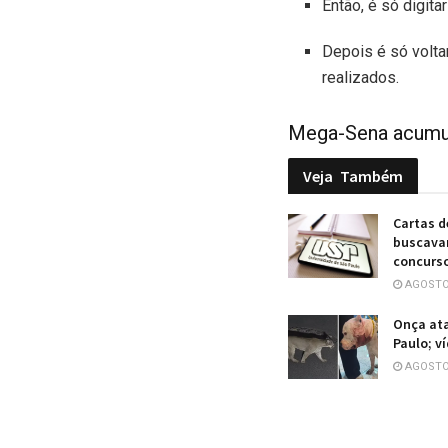
Então, é só digit
Depois é só voltar
realizados.
Mega-Sena acumula
Veja
Também
Cartas d
buscavam
concurs
AGOSTO 
Onça ata
Paulo; v
AGOSTO 