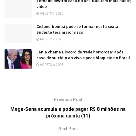
Tornado destrói casa no RS: ‘Não tem mais nada’;
vídeo
AGOSTO 7, 2026
Ciclone-bomba pode se formar nesta sexta;
Sudeste terá maior risco
AGOSTO 7, 2026
Janja chama Discord de ‘rede horrorosa’ após
caso de suicídio ao vivo e pede bloqueio no Brasil
AGOSTO 6, 2026
Previous Post
Mega-Sena acumula e pode pagar R$ 8 milhões na
próxima quinta (11)
Next Post