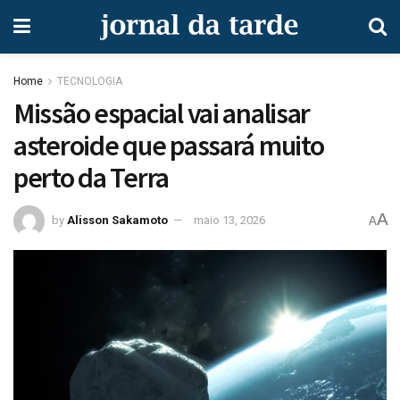
Home
TECNOLOGIA
Missão espacial vai analisar
asteroide que passará muito
perto da Terra
A
by
Alisson Sakamoto
maio 13, 2026
A