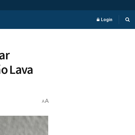
Login
ar
o Lava
A
A