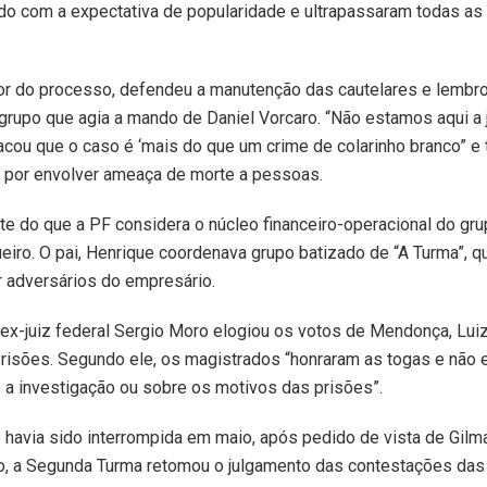
do com a expectativa de popularidade e ultrapassaram todas as r
or do processo, defendeu a manutenção das cautelares e lembro
grupo que agia a mando de Daniel Vorcaro. “Não estamos aqui a j
cou que o caso é ‘mais do que um crime de colarinho branco” e 
, por envolver ameaça de morte a pessoas.
arte do que a PF considera o núcleo financeiro-operacional do gr
iro. O pai, Henrique coordenava grupo batizado de “A Turma”, q
ar adversários do empresário.
o ex-juiz federal Sergio Moro elogiou os votos de Mendonça, Lu
risões. Segundo ele, os magistrados “honraram as togas e não
e a investigação ou sobre os motivos das prisões”.
s havia sido interrompida em maio, após pedido de vista de Gil
, a Segunda Turma retomou o julgamento das contestações das