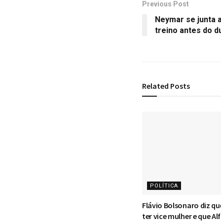
Previous Post
Neymar se junta 
treino antes do du
Related
Posts
POLÍTICA
Flávio Bolsonaro diz q
ter vice mulher e que Al