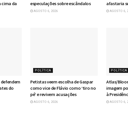
m cima da
especulações sobre escândalos
afastaria s
AGOSTO 6, 2026
AGOSTO 6, 
POLÍTICA
POLÍTICA
F defendem
Petistas veem escolha de Gaspar
Atlas/Bloo
ates do
como vice de Flávio como ‘tiro no
imagem pos
pé’ e revivem acusações
à Presidênc
AGOSTO 6, 2026
AGOSTO 6, 