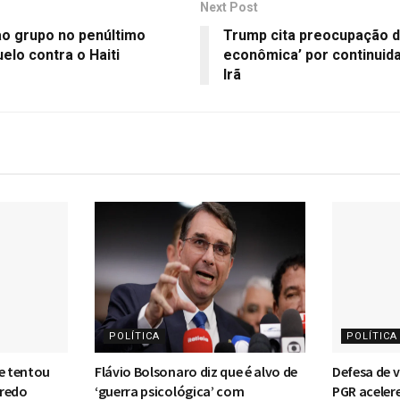
Next Post
ao grupo no penúltimo
Trump cita preocupação d
elo contra o Haiti
econômica’ por continuid
Irã
POLÍTICA
POLÍTICA
ue tentou
Flávio Bolsonaro diz que é alvo de
Defesa de v
fredo
‘guerra psicológica’ com
PGR aceler