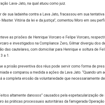
ação Lava-Jato, na qual atuou como juiz.
 de sua ladainha contra a Lava Jato, fracassou em sua tentativa 
Master. Vitória da lei e da justiça”, comentou Moro em seu perfil
teve as prisões de Henrique Vorcaro e Felipe Vorcaro, respect
rcaro e investigados na Compliance Zero, Gilmar divergiu dos d
ão das cautelares, com domiciliar para Henrique e soltura de Fel
3 a 1.
e a prisão preventiva dos réus pode servir como forma de press
miada e comparou a medida a ações da Lava Jato. “Quando um 
á a completa erosão da voluntariedade que necessariamente de
efeitos altamente danosos” causados pela espetacularização de 
iro às práticas processuais autoritárias da famigerada Operação 