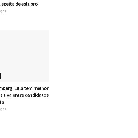
uspeita de estupro
2026
mberg: Lula tem melhor
itiva entre candidatos
ia
2026