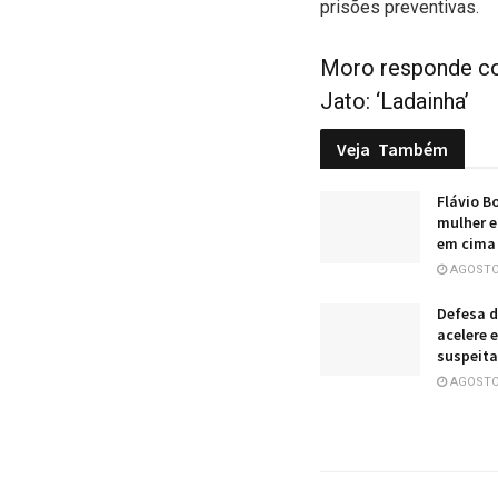
prisões preventivas.
Moro responde c
Jato: ‘Ladainha’
Veja
Também
Flávio B
mulher e
em cima
AGOSTO 
Defesa d
acelere 
suspeita
AGOSTO 