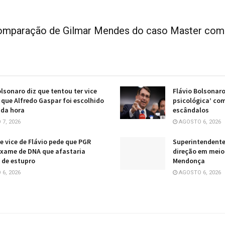
omparação de Gilmar Mendes do caso Master com
olsonaro diz que tentou ter vice
Flávio Bolsonaro
 que Alfredo Gaspar foi escolhido
psicológica’ co
 da hora
escândalos
7, 2026
AGOSTO 6, 2026
e vice de Flávio pede que PGR
Superintendent
exame de DNA que afastaria
direção em meio
 de estupro
Mendonça
6, 2026
AGOSTO 6, 2026