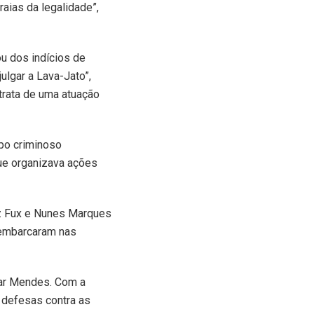
aias da legalidade”,
u dos indícios de
ulgar a Lava-Jato”,
trata de uma atuação
upo criminoso
ue organizava ações
iz Fux e Nunes Marques
 embarcaram nas
mar Mendes. Com a
 defesas contra as