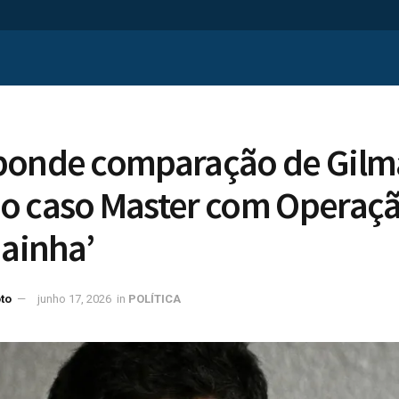
ponde comparação de Gilm
o caso Master com Operaçã
dainha’
to
junho 17, 2026
in
POLÍTICA