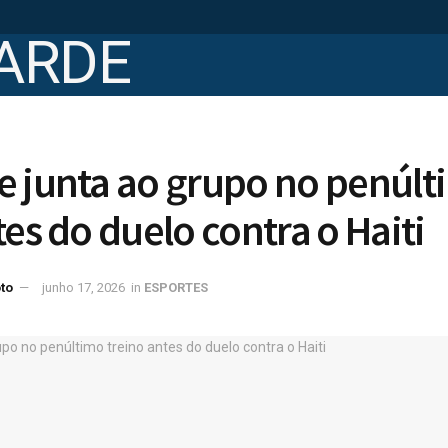
e junta ao grupo no penúlt
tes do duelo contra o Haiti
to
junho 17, 2026
in
ESPORTES