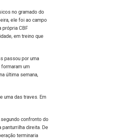
ísicos no gramado do
eira, ele foi ao campo
a própria CBF
idade, em treino que
ois passou por uma
as formaram um
 na última semana,
de uma das traves. Em
 o segundo confronto do
anturrilha direita. De
eração terminaria