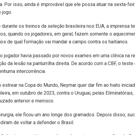
. Por isso, ainda é improvável que ele possa atuar na sexta-feira
 jogo.
 durante os treinos da seleção brasileira nos EUA, a imprensa 
tos, quando os jogadores, em geral, fazem somente o aquecimen
cios de qual formação vai mandar a campo contra os haitianos.
, o jogador havia passado por novos exames em uma clínica na r
ação da lesão na panturrilha direita. De acordo com a CBF, o test
enhuma intercorrência.
 estrear na Copa do Mundo, Neymar quer dar fim ao hiato inicia
ileira, em outubro de 2023, contra o Uruguai, pelas Eliminatória
ruzado anterior e menisco.
irurgia, ele ficou um ano longe dos gramados. Depois disso, s
iram de voltar a defender o Brasil.