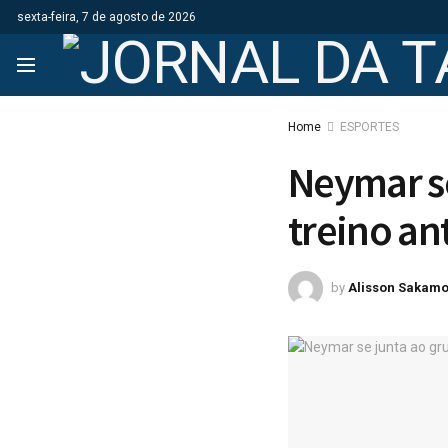
sexta-feira, 7 de agosto de 2026
Home
ESPORTES
Neymar s
treino an
by
Alisson Sakamo