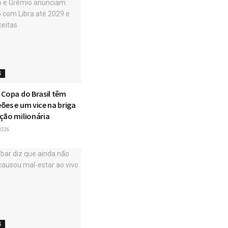
S
 Copa do Brasil têm
ões e um vice na briga
ção milionária
026
S