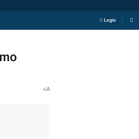
Login
imo
A
A