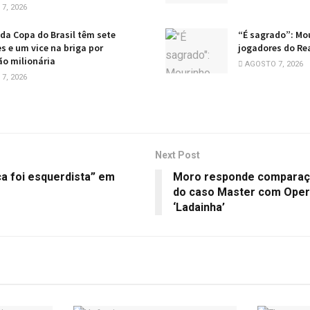
7, 2026
da Copa do Brasil têm sete
“É sagrado”: Mo
 e um vice na briga por
jogadores do Re
o milionária
AGOSTO 7, 2026
7, 2026
Next Post
ca foi esquerdista” em
Moro responde comparaç
do caso Master com Oper
‘Ladainha’