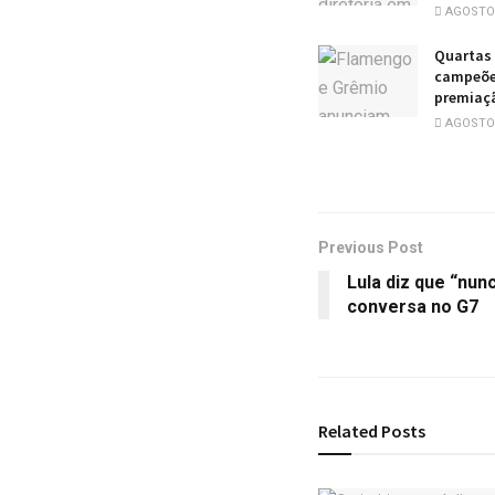
AGOSTO 
Quartas 
campeões
premiaçã
AGOSTO 
Previous Post
Lula diz que “nun
conversa no G7
Related
Posts