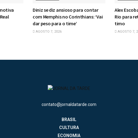
 motiva
Diniz se diz ansioso para contar
Alex Escoba
 Real
com Memphis no Corinthians: ‘Vai
Rio para r
dar peso para o time’
timo
AGOSTO 7, 2026
AGOSTO 7, 2
contato@jornaldatarde.com
BRASIL
CULTURA
ECONOMIA