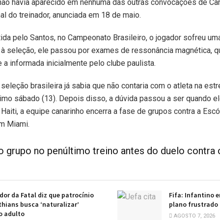
 não havia aparecido em nenhuma das outras convocações de Car
nal do treinador, anunciada em 18 de maio.
rtida pelo Santos, no Campeonato Brasileiro, o jogador sofreu uma
à seleção, ele passou por exames de ressonância magnética, q
 a informada inicialmente pelo clube paulista.
eleção brasileira já sabia que não contaria com o atleta na estr
timo sábado (13). Depois disso, a dúvida passou a ser quando el
aiti, a equipe canarinho encerra a fase de grupos contra a Escóc
em Miami.
o grupo no penúltimo treino antes do duelo contra 
or da Fatal diz que patrocínio
Fifa: Infantino 
thians busca ‘naturalizar’
plano frustrado
o adulto
AGOSTO 7, 2026