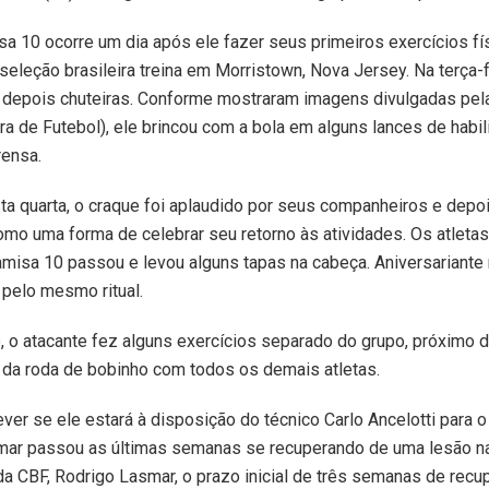
sa 10 ocorre um dia após ele fazer seus primeiros exercícios f
seleção brasileira treina em Morristown, Nova Jersey. Na terça-f
e depois chuteiras. Conforme mostraram imagens divulgadas pel
ra de Futebol), ele brincou com a bola em alguns lances de habil
rensa.
ta quarta, o craque foi aplaudido por seus companheiros e dep
omo uma forma de celebrar seu retorno às atividades. Os atlet
camisa 10 passou e levou alguns tapas na cabeça. Aniversariante
 pelo mesmo ritual.
, o atacante fez alguns exercícios separado do grupo, próximo 
u da roda de bobinho com todos os demais atletas.
ever se ele estará à disposição do técnico Carlo Ancelotti para
mar passou as últimas semanas se recuperando de uma lesão na p
 CBF, Rodrigo Lasmar, o prazo inicial de três semanas de recup