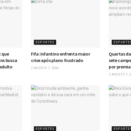
ESPORTES
ESPORTE
z que
Fifa: Infantino enfrenta maior
Quartas da
ans busca
crise após plano frustrado
sete campe
 adulto
por premia
AGOSTO 7, 2026
AGOSTO 7, 2
ESPORTES
ESPORTE