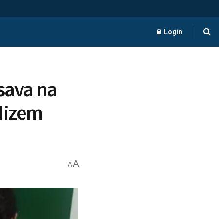
Login
sava na
dizem
A
A