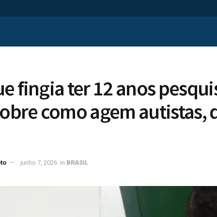
e fingia ter 12 anos pesqui
sobre como agem autistas, 
to
junho 7, 2026
in
BRASIL