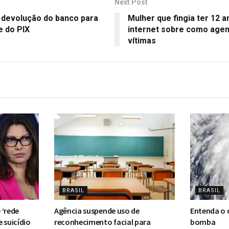
Next Post
devolução do banco para
Mulher que fingia ter 12 
e do PIX
internet sobre como agem
vítimas
BRASIL
BRASIL
 ‘rede
Agência suspende uso de
Entenda o 
 suicídio
reconhecimento facial para
bomba