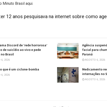
o Minuto Brasil aqui.
 ter 12 anos pesquisava na internet sobre como age
ama Discord de ‘rede horrorosa’
Agência suspend
o de suicídio ao vivo e pede
facial para cha
 no Brasil
Paraná
6, 2026
AGOSTO 6, 2026
o que é um ciclone-bomba
Medicamento re
internações no S
6, 2026
AGOSTO 6, 2026