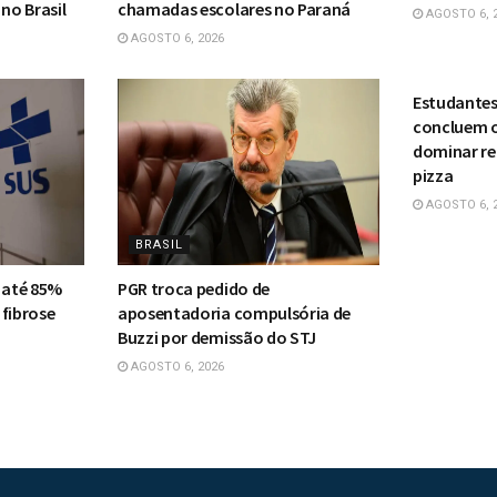
no Brasil
chamadas escolares no Paraná
AGOSTO 6, 
AGOSTO 6, 2026
BRASIL
Estudantes
concluem o
dominar reg
pizza
AGOSTO 6, 
BRASIL
 até 85%
PGR troca pedido de
 fibrose
aposentadoria compulsória de
Buzzi por demissão do STJ
AGOSTO 6, 2026