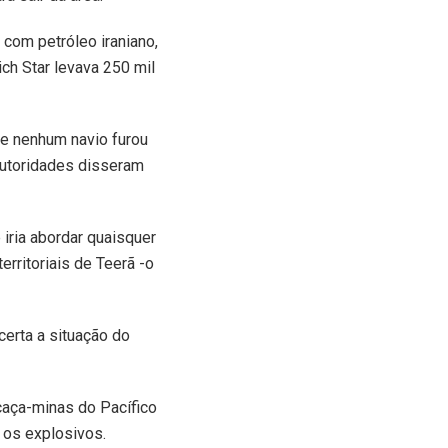
com petróleo iraniano,
ch Star levava 250 mil
e nenhum navio furou
 autoridades disseram
 iria abordar quaisquer
rritoriais de Teerã -o
ncerta a situação do
caça-minas do Pacífico
 os explosivos.