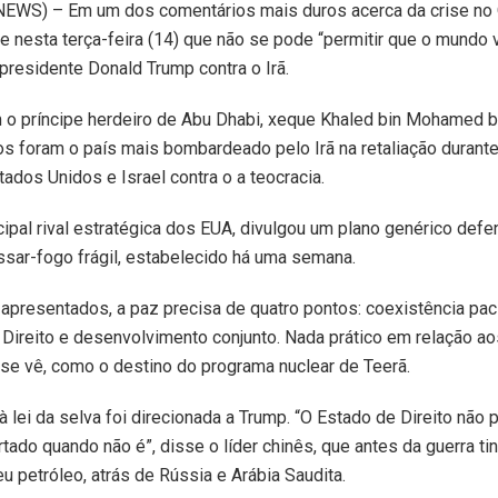
WS) – Em um dos comentários mais duros acerca da crise no O
se nesta terça-feira (14) que não se pode “permitir que o mundo v
residente Donald Trump contra o Irã.
 o príncipe herdeiro de Abu Dhabi, xeque Khaled bin Mohamed b
s foram o país mais bombardeado pelo Irã na retaliação durant
stados Unidos e Israel contra o a teocracia.
cipal rival estratégica dos EUA, divulgou um plano genérico def
ssar-fogo frágil, estabelecido há uma semana.
apresentados, a paz precisa de quatro pontos: coexistência pací
Direito e desenvolvimento conjunto. Nada prático em relação a
 se vê, como o destino do programa nuclear de Teerã.
 à lei da selva foi direcionada a Trump. “O Estado de Direito nã
ado quando não é”, disse o líder chinês, que antes da guerra tinh
u petróleo, atrás de Rússia e Arábia Saudita.