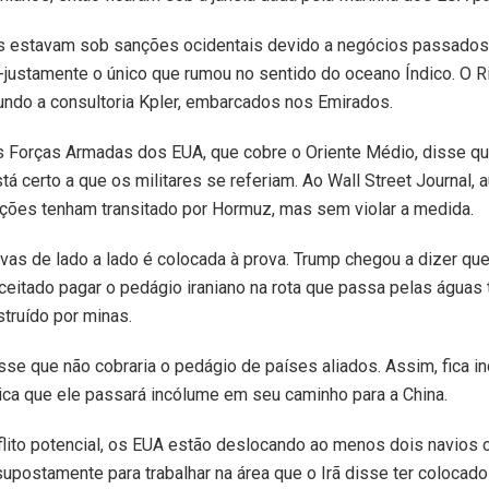
s estavam sob sanções ocidentais devido a negócios passados 
-justamente o único que rumou no sentido do oceano Índico. O Ri
undo a consultoria Kpler, embarcados nos Emirados.
 Forças Armadas dos EUA, que cobre o Oriente Médio, disse qu
tá certo a que os militares se referiam. Ao Wall Street Journal,
ções tenham transitado por Hormuz, mas sem violar a medida.
ivas de lado a lado é colocada à prova. Trump chegou a dizer que
eitado pagar o pedágio iraniano na rota que passa pelas águas te
truído por minas.
disse que não cobraria o pedágio de países aliados. Assim, fica i
dica que ele passará incólume em seu caminho para a China.
flito potencial, os EUA estão deslocando ao menos dois navios 
supostamente para trabalhar na área que o Irã disse ter colocado