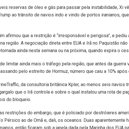
eis reservas de óleo e gás para passar pela instabilidade, Xi 
rump ao trânsito de navios indo e vindo de portos iranianos, que
m afirmou que a restrição é “irresponsável e perigosa”, e pediu 
a região. A negociação direta entre EUA e Irã no Paquistão não
retomada ainda nesta semana ou na próxima, quando expira o ces
de limitar ainda mais o tráfego pela região, que antes da guerra 
ssando pelo estreito de Hormuz, número que caiu a 10% após o 
neTraffic, da consultoria britânica Kpler, ao menos seis navios t
gargalo que o Irã controla e sobre o qual instalou uma rota de 
ois do bloqueio.
as restrições do embargo, que é policiado por destróieres amer
lfo Pérsico ao de Omã e, dali, os oceanos. Duas aparentemente
nianos, então ficaram sob a janela dada pela Marinha dos EUA par