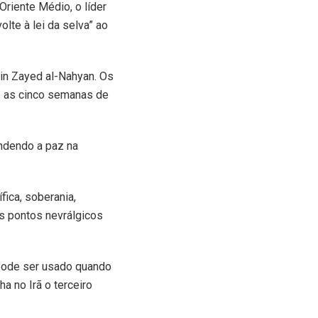
riente Médio, o líder
olte à lei da selva” ao
in Zayed al-Nahyan. Os
e as cinco semanas de
endendo a paz na
fica, soberania,
os pontos nevrálgicos
o pode ser usado quando
a no Irã o terceiro