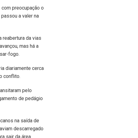
vê com preocupação o
 passou a valer na
a reabertura da vias
 avançou, mas há a
sar-fogo.
via diariamente cerca
conflito.
ransitaram pelo
pagamento de pedágio
icanos na saída de
 haviam descarregado
a sair da área.