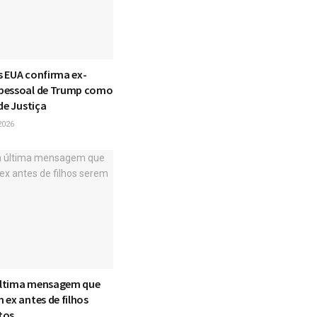
 EUA confirma ex-
pessoal de Trump como
de Justiça
2026
 última mensagem que
 ex antes de filhos
tos