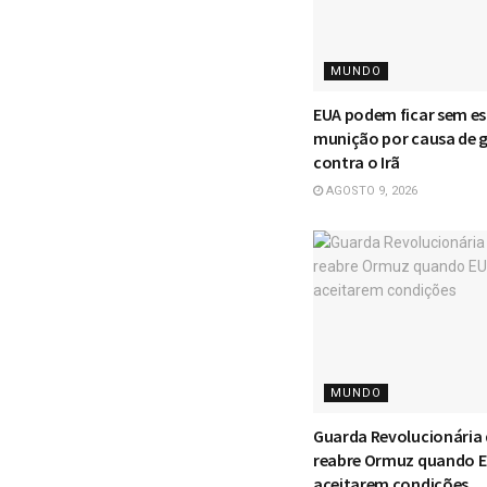
MUNDO
EUA podem ficar sem e
munição por causa de 
contra o Irã
AGOSTO 9, 2026
MUNDO
Guarda Revolucionária 
reabre Ormuz quando 
aceitarem condições