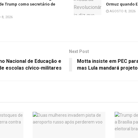
de Trump como secretário de
Ormuz quando E
AGOSTO 8, 2026
8, 2026
Next Post
ano Nacional de Educação e
Motta insiste em PEC para
de escolas cívico-militares
mas Lula mandará projet