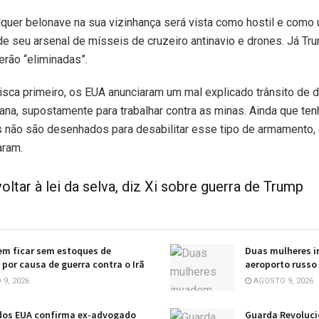
lquer belonave na sua vizinhança será vista como hostil e como 
e seu arsenal de mísseis de cruzeiro antinavio e drones. Já T
erão “eliminadas”.
sca primeiro, os EUA anunciaram um mal explicado trânsito de d
na, supostamente para trabalhar contra as minas. Ainda que t
s não são desenhados para desabilitar esse tipo de armamento,
aram.
tar à lei da selva, diz Xi sobre guerra de Trump
m ficar sem estoques de
Duas mulheres i
por causa de guerra contra o Irã
aeroporto russo
9, 2026
AGOSTO 9, 2026
dos EUA confirma ex-advogado
Guarda Revolucio