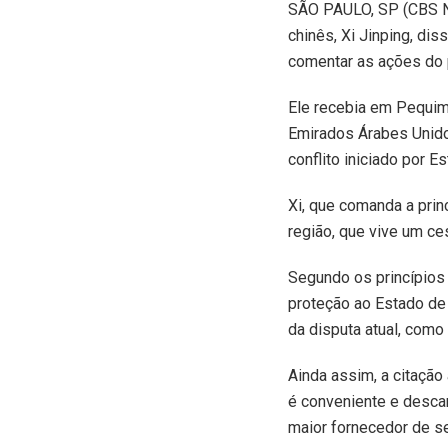
S
ÃO PAULO, SP (CBS NE
chinês, Xi Jinping, dis
comentar as ações do p
Ele recebia em Pequim
Emirados Árabes Unido
conflito iniciado por E
Xi, que comanda a prin
região, que vive um ce
Segundo os princípios 
proteção ao Estado de 
da disputa atual, como
Ainda assim, a citação
é conveniente e descart
maior fornecedor de se