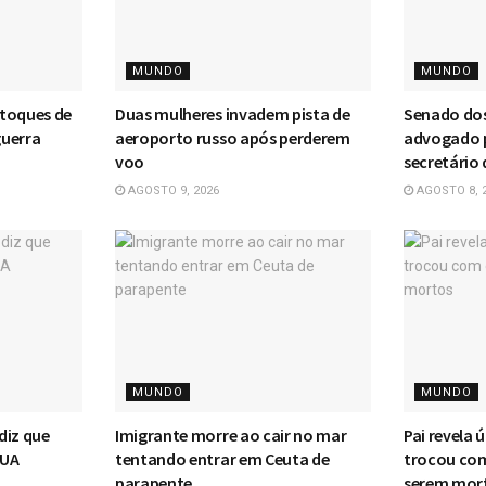
MUNDO
MUNDO
stoques de
Duas mulheres invadem pista de
Senado dos
guerra
aeroporto russo após perderem
advogado 
voo
secretário 
AGOSTO 9, 2026
AGOSTO 8, 
MUNDO
MUNDO
diz que
Imigrante morre ao cair no mar
Pai revela
EUA
tentando entrar em Ceuta de
trocou com
parapente
serem mor