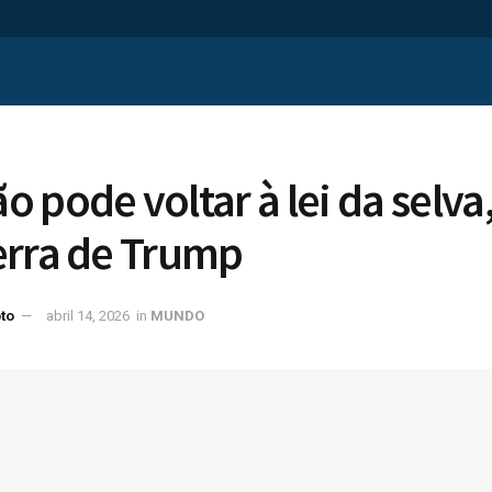
pode voltar à lei da selva, 
erra de Trump
to
abril 14, 2026
in
MUNDO