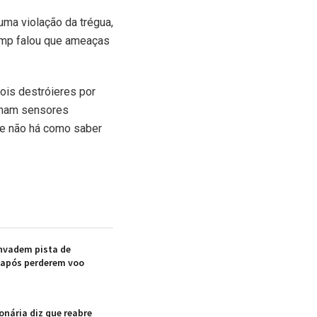
uma violação da trégua,
rump falou que ameaças
ois destróieres por
enham sensores
 e não há como saber
nvadem pista de
 após perderem voo
nária diz que reabre