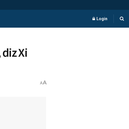
Login
diz Xi
A
A