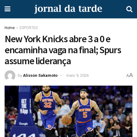
Home
ESPORTES
New York Knicks abre 3 a 0 e
encaminha vaga na final; Spurs
assume liderança
A
by
Alisson Sakamoto
maio 9, 2026
A