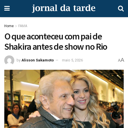
Home
FAMA
O que aconteceu com pai de
Shakira antes de show no Rio
A
by
Alisson Sakamoto
maio 5, 2026
A