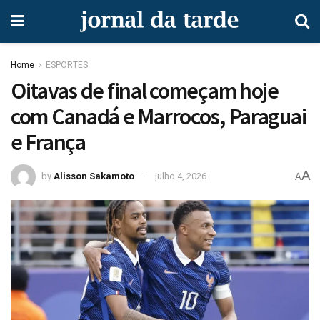
Home
ESPORTES
Oitavas de final começam hoje
com Canadá e Marrocos, Paraguai
e França
A
by
Alisson Sakamoto
julho 4, 2026
A