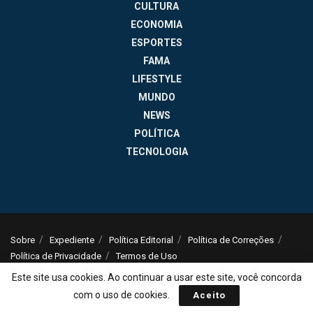
CULTURA
ECONOMIA
ESPORTES
FAMA
LIFESTYLE
MUNDO
NEWS
POLÍTICA
TECNOLOGIA
Sobre
Expediente
Política Editorial
Política de Correções
Política de Privacidade
Termos de Uso
© 2025
Jornal da Tarde
- Notícias do Brasil e do mundo - ISSN: 1516-294X -
Este site usa cookies. Ao continuar a usar este site, você concorda
contato@jornaldatarde.com
com o uso de cookies.
Aceito