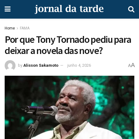
Home
FAMA
Por que Tony Tornado pediu para
deixar a novela das nove?
A
by
Alisson Sakamoto
junho 4, 2026
A