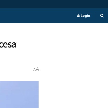
Login
ncesa
A
A