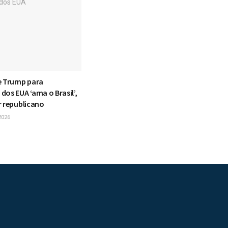
e Trump para
os EUA ‘ama o Brasil’,
r republicano
2026