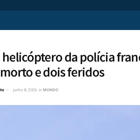
helicóptero da polícia fra
morto e dois feridos
to
junho 8, 2026
in
MUNDO