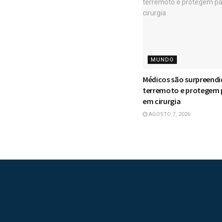
MUNDO
Médicos são surpreendi
terremoto e protegem 
em cirurgia
AGOSTO 7, 2026