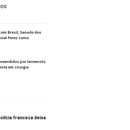
dos
com Brasil, Senado dos
niel Perez como
preendidos por terremoto
ente em cirurgia
olícia francesa deixa