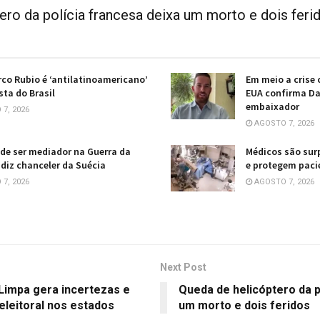
ero da polícia francesa deixa um morto e dois feri
rco Rubio é ‘antilatinoamericano’
Em meio a crise 
sta do Brasil
EUA confirma Da
embaixador
7, 2026
AGOSTO 7, 2026
ode ser mediador na Guerra da
Médicos são sur
 diz chanceler da Suécia
e protegem paci
7, 2026
AGOSTO 7, 2026
Next Post
 Limpa gera incertezas e
Queda de helicóptero da p
eleitoral nos estados
um morto e dois feridos