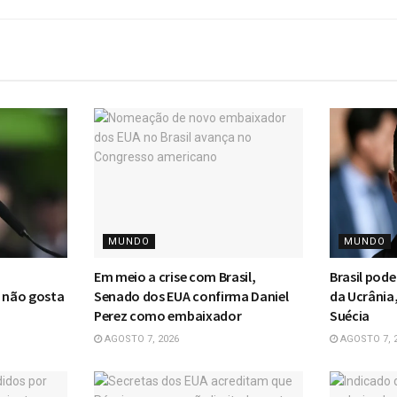
MUNDO
MUNDO
Em meio a crise com Brasil,
Brasil pod
e não gosta
Senado dos EUA confirma Daniel
da Ucrânia,
Perez como embaixador
Suécia
AGOSTO 7, 2026
AGOSTO 7, 