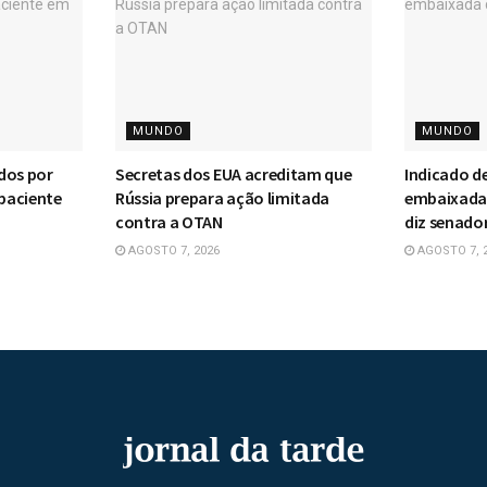
MUNDO
MUNDO
dos por
Secretas dos EUA acreditam que
Indicado d
paciente
Rússia prepara ação limitada
embaixada d
contra a OTAN
diz senado
AGOSTO 7, 2026
AGOSTO 7, 