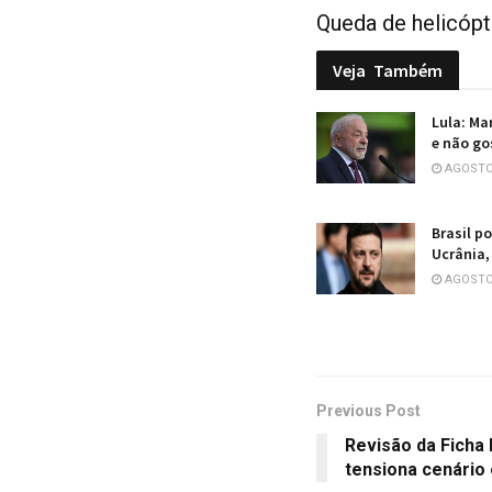
Queda de helicópt
Veja
Também
Lula: Ma
e não go
AGOSTO 
Brasil p
Ucrânia,
AGOSTO 
Previous Post
Revisão da Ficha
tensiona cenário 