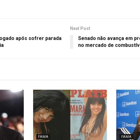
Next Post
fogado após sofrer parada
Senado não avança em pro
ia
no mercado de combustíve
FAMA
FAMA