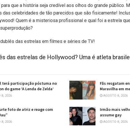
 para que a história seja credível aos olhos do grande público.
 das celebridades de tão parecidos que são fisicamente! Inclusi
ywood! Quem é a misteriosa profissional e qual foi a estrela que
 superprodução?
 dublês das estrelas em filmes e séries de TV!
s das estrelas de Hollywood? Uma é atleta brasile
l terá participação póstuma no
Fãs resgatam en
ion do game ‘A Lenda de Zelda’
Maravilha em me
8, 2026
AGOSTO 8, 2026
curte foto de atriz e reage com
Irmão mais velho
Uau”
assume gay
8, 2026
AGOSTO 8, 2026