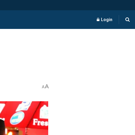
Login
A
A