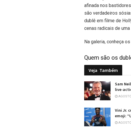
afinada nos bastidores
são verdadeiros sósias
dublê em filme de Holl
cenas radicais de uma
Na galeria, conheça os
Quem são os dublê
Veja
Também
Sam Neil
live-act
AGOSTO 
Vini Jr. 
emoji: “
AGOSTO 