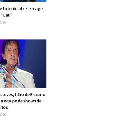
te foto de atriz e reage
 “Uau”
2026
steves, filho de Erasmo
xa equipe de shows de
rlos
2026