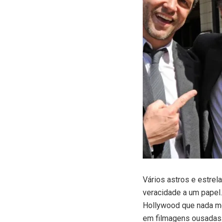
V
ários astros e estre
veracidade a um papel
Hollywood que nada me
em filmagens ousadas. 