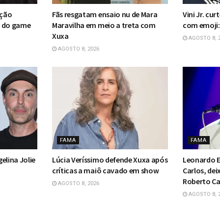
ação
Fãs resgatam ensaio nu de Mara
Vini Jr. cur
n do game
Maravilha em meio a treta com
com emoji:
Xuxa
AGOSTO 8, 
AGOSTO 8, 2026
FAMA
FAMA
elina Jolie
Lúcia Veríssimo defende Xuxa após
Leonardo E
críticas a maiô cavado em show
Carlos, dei
Roberto Ca
AGOSTO 8, 2026
AGOSTO 8, 