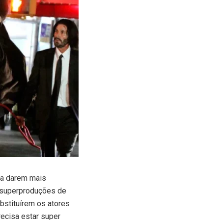
ara darem mais
m superproduções de
bstituírem os atores
recisa estar super