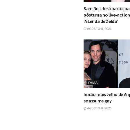
Sam Neill terá particip
póstuma no live-actio
‘A Lenda de Zelda’
AGOSTO 8, 2026
FAMA
Irmão mais velho de Ang
se assume gay
AGOSTO 8, 2026