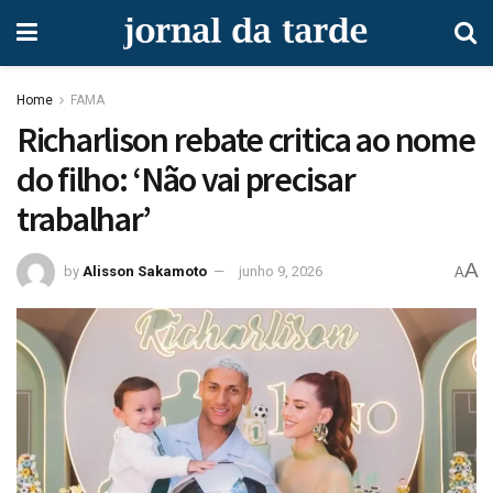
Home
FAMA
Richarlison rebate critica ao nome
do filho: ‘Não vai precisar
trabalhar’
A
by
Alisson Sakamoto
junho 9, 2026
A