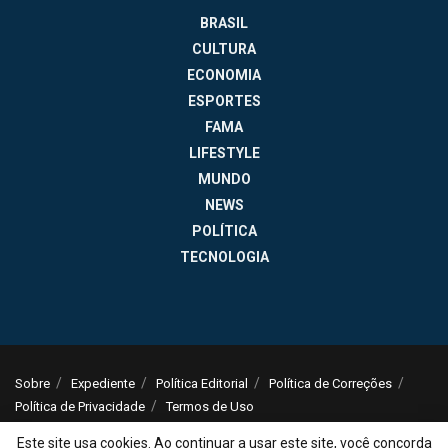
BRASIL
CULTURA
ECONOMIA
ESPORTES
FAMA
LIFESTYLE
MUNDO
NEWS
POLÍTICA
TECNOLOGIA
Sobre
Expediente
Política Editorial
Política de Correções
Política de Privacidade
Termos de Uso
© 2025
Jornal da Tarde
- Notícias do Brasil e do mundo - ISSN: 1516-294X -
Este site usa cookies. Ao continuar a usar este site, você concorda