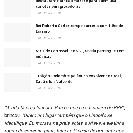
Restaurante lança omakase para quem usa
canetas emagrecedoras
AGOSTO 7, 2026
Rei Roberto Carlos rompe parceria com filho de
Erasmo
AGOSTO 7, 2026
Atriz de Carrossel, do SBT, revela perrengue com
músicas
AGOSTO 7, 2026
Traição? Relembre polêmica envolvendo Grazi,
Cauã e Isis Valverde
AGOSTO 7, 2026
“A vida tá uma loucura. Parece que eu saí ontem do BBB”,
brincou.
“Quero um lugar também que o Lindolfo se
identifique. Eu morava na praia antes, surfava, e ele tinha
rotina de correr na praia, brincar. Preciso de um lugar que