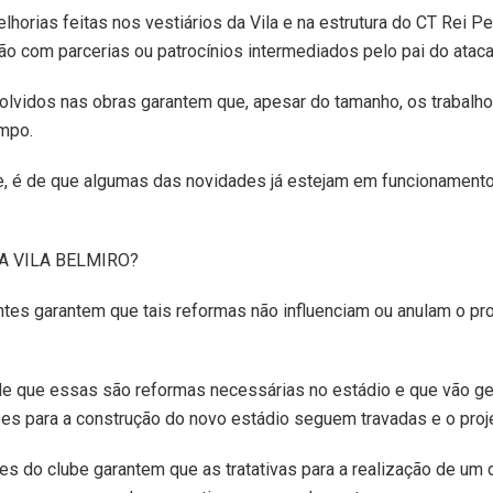
horias feitas nos vestiários da Vila e na estrutura do CT Rei Pe
ão com parcerias ou patrocínios intermediados pelo pai do atac
lvidos nas obras garantem que, apesar do tamanho, os trabalh
mpo.
ive, é de que algumas das novidades já estejam em funcionamen
A VILA BELMIRO?
ntes garantem que tais reformas não influenciam ou anulam o pro
 é de que essas são reformas necessárias no estádio e que vão ge
s para a construção do novo estádio seguem travadas e o proje
es do clube garantem que as tratativas para a realização de u