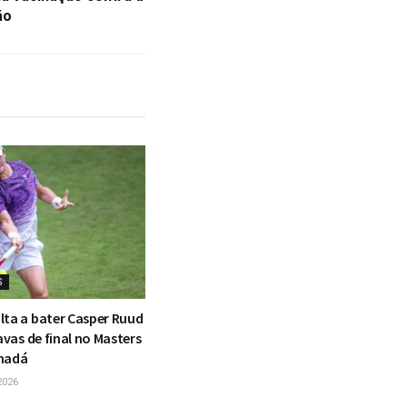
ão
S
lta a bater Casper Ruud
tavas de final no Masters
anadá
2026