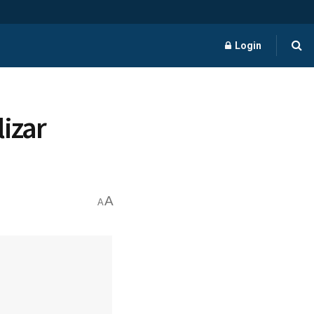
Login
izar
A
A