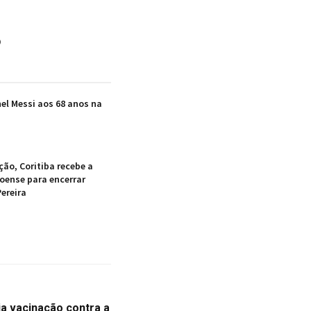
o
nel Messi aos 68 anos na
ão, Coritiba recebe a
oense para encerrar
ereira
a vacinação contra a