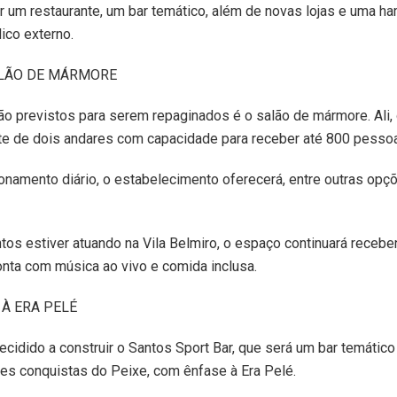
 um restaurante, um bar temático, além de novas lojas e uma ha
lico externo.
ALÃO DE MÁRMORE
ão previstos para serem repaginados é o salão de mármore. Ali,
nte de dois andares com capacidade para receber até 800 pesso
namento diário, o estabelecimento oferecerá, entre outras opçõ
os estiver atuando na Vila Belmiro, o espaço continuará recebe
onta com música ao vivo e comida inclusa.
À ERA PELÉ
decidido a construir o Santos Sport Bar, que será um bar temáti
des conquistas do Peixe, com ênfase à Era Pelé.