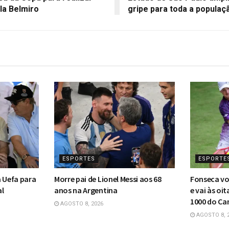
la Belmiro
gripe para toda a populaç
ESPORTES
ESPORTE
a Uefa para
Morre pai de Lionel Messi aos 68
Fonseca vo
al
anos na Argentina
e vai às oi
1000 do C
AGOSTO 8, 2026
AGOSTO 8, 