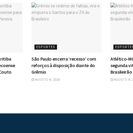
ESPORTES
ESPORTE
ritiba
São Paulo encerra ‘recesso’ com
Atlético-M
ecoense
reforços à disposição diante do
segunda vi
 Couto
Grêmio
Brasileirão
AGOSTO 8, 2026
AGOSTO 8, 