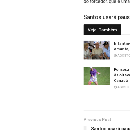
do torcedor, que é um
Santos usará paus
Veja
Também
Infantin
amante, 
AGOSTO 
Fonseca 
às oitav
Canadá
AGOSTO 
Previous Post
Santos usará paus