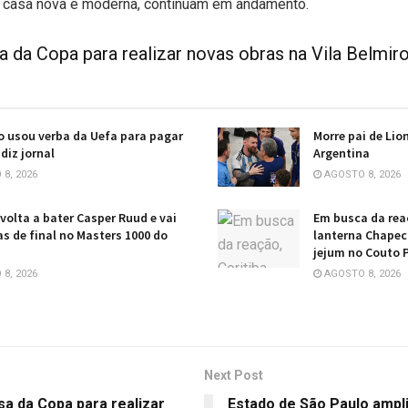
a casa nova e moderna, continuam em andamento.
a da Copa para realizar novas obras na Vila Belmir
o usou verba da Uefa para pagar
Morre pai de Lio
diz jornal
Argentina
8, 2026
AGOSTO 8, 2026
volta a bater Casper Ruud e vai
Em busca da reaç
as de final no Masters 1000 do
lanterna Chapec
jejum no Couto P
8, 2026
AGOSTO 8, 2026
Next Post
a da Copa para realizar
Estado de São Paulo ampli