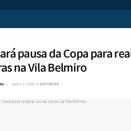
ará pausa da Copa para real
as na Vila Belmiro
to
junho 2, 2026
in
ESPORTES