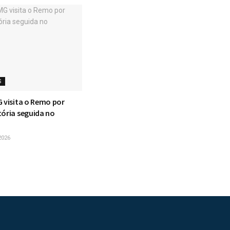
S
G visita o Remo por
tória seguida no
2026