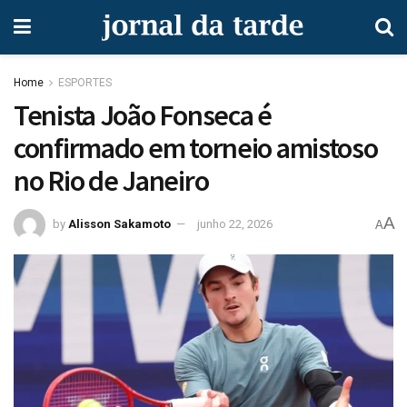
Home
ESPORTES
Tenista João Fonseca é
confirmado em torneio amistoso
no Rio de Janeiro
A
by
Alisson Sakamoto
junho 22, 2026
A