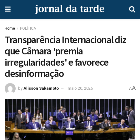
Home
POLÍTICA
Transparência Internacional diz
que Câmara 'premia
irregularidades' e favorece
desinformação
A
by
Alisson Sakamoto
maio 20, 2026
A