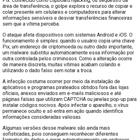
Pix. Conhecido como clipboard hijacking, ou sequestro da
área de transferência, o golpe explora o recurso de copiar e
colar presente em celulares e computadores para alterar
informações sensíveis e desviar transferências financeiras
sem que a vítima perceba.
O ataque afeta dispositivos com sistemas Android e iOS. O
funcionamento é simples: quando o usuário copia uma chave
Pix, um endereço de criptomoeda ou outro dado importante,
um malware substitui automaticamente essa informação por
outra controlada pelos criminosos. Como a alteração ocorre
de maneira discreta, muitas vítimas acabam colando e
utilizando o dado falso sem notar a troca.
A infecção costuma ocorrer por meio da instalação de
aplicativos e programas pirateados obtidos fora das lojas
oficiais, anexos enviados em e-mails maliciosos e até
páginas falsas que utilizam CAPTCHA ou janelas pop-up para
instalar códigos nocivos. Após infectar o aparelho, o vírus
permanece oculto e só entra em ação quando identifica
informações consideradas valiosas.
Algumas versões desse malware são ainda mais
sofisticadas, pois conseguem reconhecer diferentes
formatos de dados e gerar automaticamente um endereço