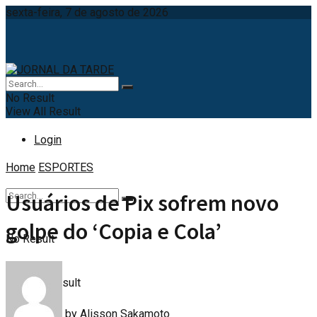
sexta-feira, 7 de agosto de 2026
No Result
View All Result
Login
Home
ESPORTES
Usuários de Pix sofrem novo
golpe do ‘Copia e Cola’
No Result
View All Result
by
Alisson Sakamoto