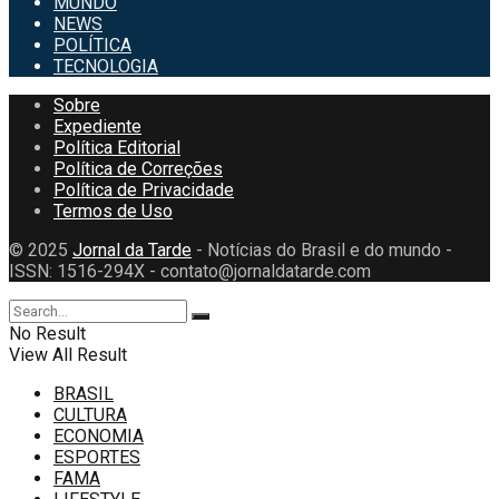
MUNDO
NEWS
POLÍTICA
TECNOLOGIA
Sobre
Expediente
Política Editorial
Política de Correções
Política de Privacidade
Termos de Uso
© 2025
Jornal da Tarde
- Notícias do Brasil e do mundo -
ISSN: 1516-294X - contato@jornaldatarde.com
No Result
View All Result
BRASIL
CULTURA
ECONOMIA
ESPORTES
FAMA