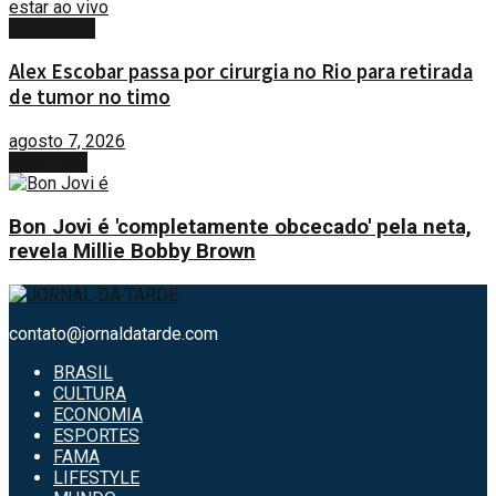
ESPORTES
Alex Escobar passa por cirurgia no Rio para retirada
de tumor no timo
agosto 7, 2026
Next Post
Bon Jovi é 'completamente obcecado' pela neta,
revela Millie Bobby Brown
contato@jornaldatarde.com
BRASIL
CULTURA
ECONOMIA
ESPORTES
FAMA
LIFESTYLE