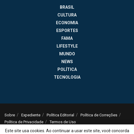
BRASIL
CULTURA
ECONOMIA
ESPORTES
FAMA
LIFESTYLE
MUNDO
NEWS
POLÍTICA
TECNOLOGIA
Sobre
Expediente
Política Editorial
Política de Correções
Política de Privacidade
Termos de Uso
Este site usa cookies. Ao continuar a usar este site, você concorda
© 2025
Jornal da Tarde
- Notícias do Brasil e do mundo - ISSN: 1516-294X -