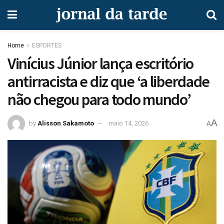
Home
ESPORTES
Vinícius Júnior lança escritório
antirracista e diz que ‘a liberdade
não chegou para todo mundo’
A
by
Alisson Sakamoto
maio 14, 2026
A