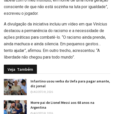
tabela com o meu Instituto, em nome de uma nova geração
consciente de que não está sozinha na luta por igualdade”,
escreveu o jogador.
A divulgação da iniciativa incluiu um vídeo em que Vinícius
destacou a permanência do racismo e a necessidade de
ações práticas para combatê-lo. “O racismo ainda prende,
ainda machuca e ainda silencia. Em pequenos gestos…
tento ajudar”, afirmou. Em outro trecho, acrescentou: “A
liberdade não chegou para todo mundo”.
Veja
Também
Infantino usou verba da Uefa para pagar amante,
diz jornal
AGOSTO 8, 2026
Morre pai de Lionel Messi aos 68 anos na
Argentina
AGOSTO 8, 2026