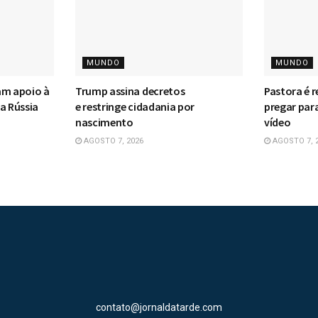
MUNDO
MUNDO
am apoio à
Trump assina decretos
Pastora é r
a Rússia
e restringe cidadania por
pregar par
nascimento
vídeo
AGOSTO 7, 2026
AGOSTO 7, 
contato@jornaldatarde.com