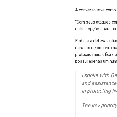
A conversa teve como 
“Com seus ataques com 
outras opções para pro
Embora a defesa antiaé
mísseis de cruzeiro ru
proteção mais eficaz é
possui apenas um núme
I spoke with G
and assistance 
in protecting l
The key priorit