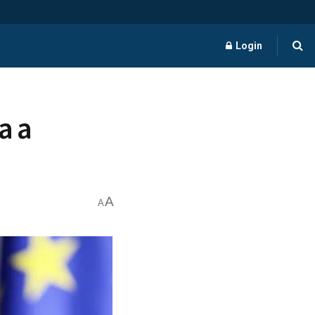
Login
a a
A
A