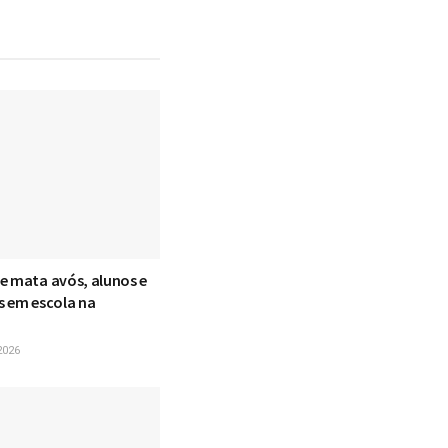
e mata avós, alunos e
s em escola na
2026