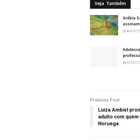
Veja
Também
Arábia S
assinam 
AGOSTO 
Adolesce
professo
AGOSTO 
Previous Post
Luiza Ambiel pro
adulto com quem a
Noruega