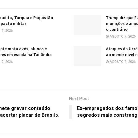
audita, Turquia e Paquistão
Trump diz que E
pacto militar
munições e ame
o contrário
7, 2026
AGOSTO 7, 2026
nte mata avós, alunos e
Ataques da Ucrâ
res em escola na Tailândia
ao menor nível n
7, 2026
AGOSTO 7, 2026
Next Post
mete gravar conteúdo
Ex-empregados dos famo
certar placar de Brasil x
segredos mais constran