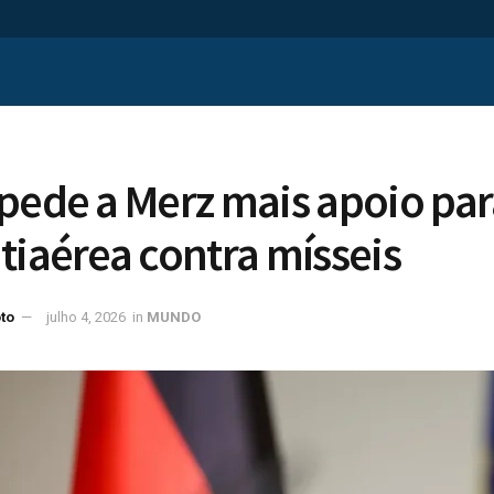
pede a Merz mais apoio par
tiaérea contra mísseis
to
julho 4, 2026
in
MUNDO