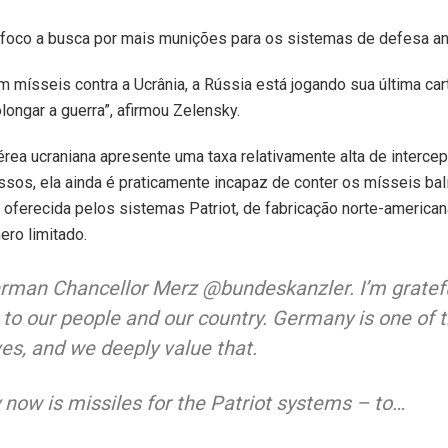
foco a busca por mais munições para os sistemas de defesa ant
mísseis contra a Ucrânia, a Rússia está jogando sua última car
longar a guerra”, afirmou Zelensky.
rea ucraniana apresente uma taxa relativamente alta de interce
ssos, ela ainda é praticamente incapaz de conter os mísseis balí
 oferecida pelos sistemas Patriot, de fabricação norte-american
ro limitado.
erman Chancellor Merz @bundeskanzler. I’m gratefu
to our people and our country. Germany is one of t
ives, and we deeply value that.
y now is missiles for the Patriot systems – to…