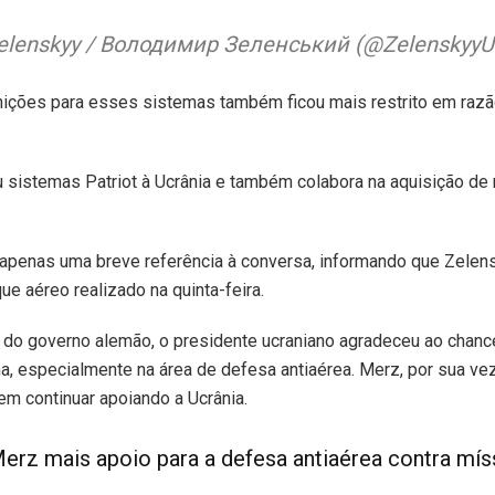
elenskyy / Володимир Зеленський (@ZelenskyyUa)
ições para esses sistemas também ficou mais restrito em razão
u sistemas Patriot à Ucrânia e também colabora na aquisição de
apenas uma breve referência à conversa, informando que Zelens
e aéreo realizado na quinta-feira.
do governo alemão, o presidente ucraniano agradeceu ao chance
, especialmente na área de defesa antiaérea. Merz, por sua vez
m continuar apoiando a Ucrânia.
erz mais apoio para a defesa antiaérea contra mís