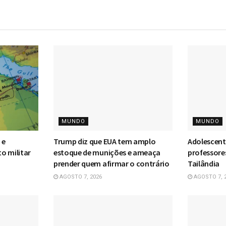
MUNDO
MUNDO
 e
Trump diz que EUA tem amplo
Adolescent
o militar
estoque de munições e ameaça
professore
prender quem afirmar o contrário
Tailândia
AGOSTO 7, 2026
AGOSTO 7, 