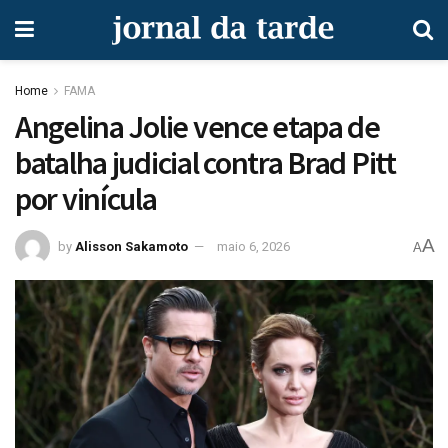
Home
FAMA
Angelina Jolie vence etapa de
batalha judicial contra Brad Pitt
por vinícula
A
by
Alisson Sakamoto
maio 6, 2026
A