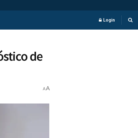
Login
stico de
A
A