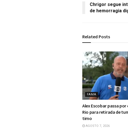
Chrigor segue in
de hemorragia di
Related
Posts
FAMA
Alex Escobar passa por 
Rio para retirada de tu
timo
AGOSTO 7, 2026