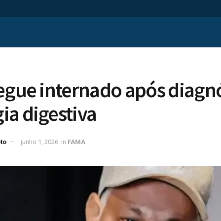
egue internado após diagnó
a digestiva
to
junho 1, 2026
in
FAMA