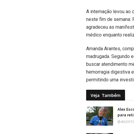
A internação levou ao
neste fim de semana: P
agradeceu as manifes
médico enquanto realiz
Amanda Arantes, compan
madrugada. Segundo ela
buscar atendimento mé
hemorragia digestiva e
permitindo uma invest
Veja
Também
Alex Esc
para ret
AGOSTO 