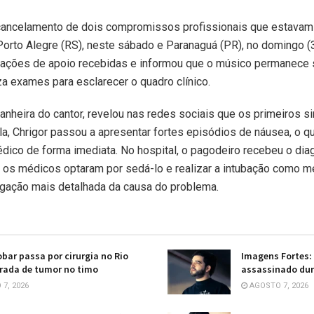
 cancelamento de dois compromissos profissionais que estavam 
orto Alegre (RS), neste sábado e Paranaguá (PR), no domingo (3
tações de apoio recebidas e informou que o músico permanec
a exames para esclarecer o quadro clínico.
heira do cantor, revelou nas redes sociais que os primeiros si
, Chrigor passou a apresentar fortes episódios de náusea, o que
dico de forma imediata. No hospital, o pagodeiro recebeu o di
 os médicos optaram por sedá-lo e realizar a intubação como m
igação mais detalhada da causa do problema.
obar passa por cirurgia no Rio
Imagens Fortes:
irada de tumor no timo
assassinado dur
7, 2026
AGOSTO 7, 2026