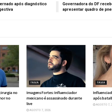
ternado após diagnóstico
Governadora do DF recebe
gestiva
apresentar quadro de pn
FAMA
FAMA
cirurgia no
Imagens Fortes: Influenciador
Influencia
mor no
mexicano é assassinado durante
após batal
live
AGOSTO 7, 
AGOSTO 7, 2026