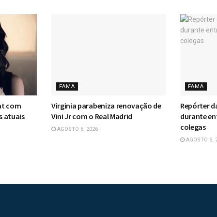
FAMA
FAMA
eat com
Virginia parabeniza renovação de
Repórter d
s atuais
Vini Jr com o Real Madrid
durante en
colegas
AGOSTO 6, 2026
AGOSTO 6, 