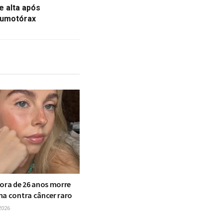
 alta após
eumotórax
dora de 26 anos morre
ha contra câncer raro
2026