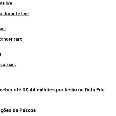
o durante live
câncer raro
s atuais
eber até R$ 44 milhões por lesão na Data Fifa
rações da Páscoa