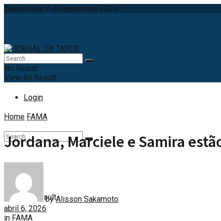
sexta-feira, 7 de agosto de 2026
No Result
View All Result
Login
Home
FAMA
Jordana, Marciele e Samira estã
No Result
View All Result
by
Alisson Sakamoto
abril 6, 2026
in
FAMA