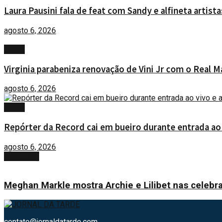
Laura Pausini fala de feat com Sandy e alfineta artista
agosto 6, 2026
FAMA
Virginia parabeniza renovação de Vini Jr com o Real M
agosto 6, 2026
FAMA
Repórter da Record cai em bueiro durante entrada ao 
agosto 6, 2026
Next Post
Meghan Markle mostra Archie e Lilibet nas celeb
contato@jornaldatarde.com