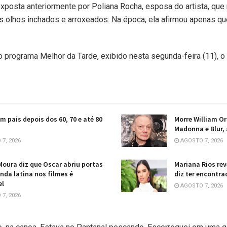
exposta anteriormente por Poliana Rocha, esposa do artista, qu
s olhos inchados e arroxeados. Na época, ela afirmou apenas qu
o programa Melhor da Tarde, exibido nesta segunda-feira (11), o
am pais depois dos 60, 70 e até 80
Morre William Or
Madonna e Blur,
7, 2026
AGOSTO 7, 2026
oura diz que Oscar abriu portas
Mariana Rios rev
onda latina nos filmes é
diz ter encontra
el
AGOSTO 7, 2026
7, 2026