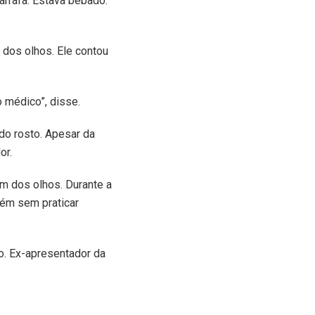
arrafa. Estava bêbado.
a dos olhos. Ele contou
 médico”, disse.
do rosto. Apesar da
or.
m dos olhos. Durante a
bém sem praticar
o. Ex-apresentador da