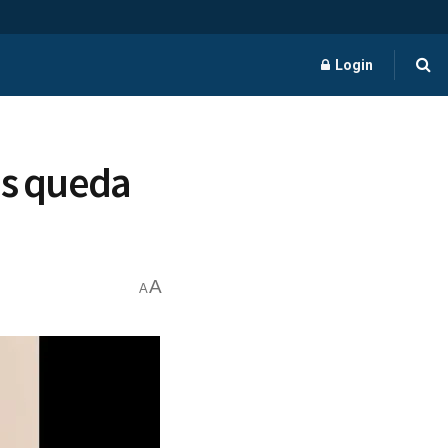
Login
ós queda
A
A