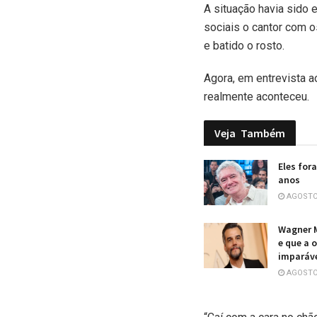
A situação havia sido 
sociais o cantor com o
e batido o rosto.
Agora, em entrevista a
realmente aconteceu.
Veja
Também
Eles for
anos
AGOSTO 
Wagner M
e que a 
imparáv
AGOSTO 