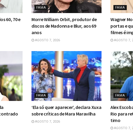
FAMA
FAMA
os 60, 70 e
Morre William Orbit, produtor de
Wagner Mou
discos de Madonna e Blur, aos 69
portas e qu
anos
filmes é im
AGOSTO 7, 2026
AGOSTO 7, 
FAMA
FAMA
da
‘Ela só quer aparecer’, declara Xuxa
Alex Escoba
ncontrado
sobre críticas de Mara Maravilha
Rio para r
timo
AGOSTO 7, 2026
AGOSTO 7, 