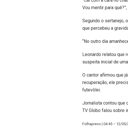
“Caí com a cara no chã
Vou mentir para quê?”,
Segundo o sertanejo, o
que percebeu a gravida
“No outro dia amanhece
Leonardo relatou que r
suspeita inicial de um
O cantor afirmou que j
recuperação, ele preci
futevôlei.
Jornalista contou que 
TV Globo falou sobre i
Folhapress | 04:45 – 12/05