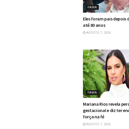
FAMA
Eles foram pais depois d
até 80 anos
AGOSTO 7, 2026
FAMA
Mariana Rios revela per
gestacional e diz ter e
força na fé
AGOSTO 7, 2026