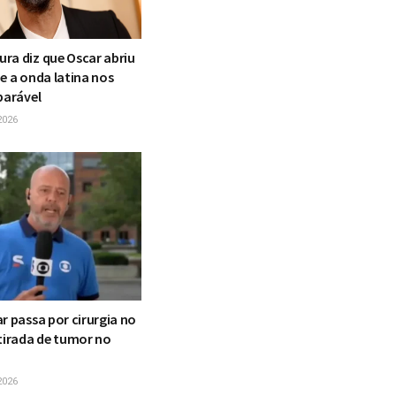
ra diz que Oscar abriu
e a onda latina nos
parável
2026
r passa por cirurgia no
etirada de tumor no
2026