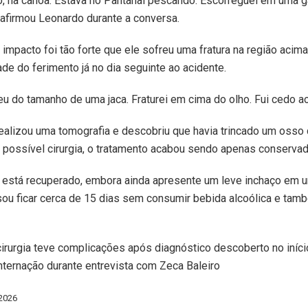
o, na canoa. Estava no Pantanal pescando. Escorreguei em uma g
 afirmou Leonardo durante a conversa.
 impacto foi tão forte que ele sofreu uma fratura na região acim
de do ferimento já no dia seguinte ao acidente.
u do tamanho de uma jaca. Fraturei em cima do olho. Fui cedo ao
ealizou uma tomografia e descobriu que havia trincado um osso 
a possível cirurgia, o tratamento acabou sendo apenas conservad
á está recuperado, embora ainda apresente um leve inchaço em u
sou ficar cerca de 15 dias sem consumir bebida alcoólica e tam
cirurgia teve complicações após diagnóstico descoberto no iníci
nternação durante entrevista com Zeca Baleiro
/2026