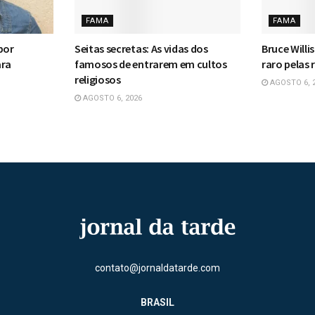
FAMA
FAMA
por
Seitas secretas: As vidas dos
Bruce Willi
ara
famosos de entrarem em cultos
raro pelas 
religiosos
AGOSTO 6, 
AGOSTO 6, 2026
contato@jornaldatarde.com
BRASIL