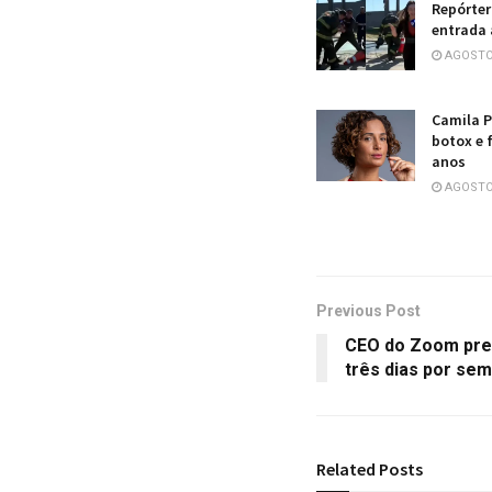
Repórter
entrada 
AGOSTO 
Camila P
botox e 
anos
AGOSTO 
Previous Post
CEO do Zoom prev
três dias por se
Related
Posts