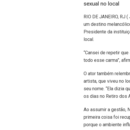
sexual no local
R
IO DE JANEIRO, RJ ( J
um destino melancólico
Presidente da institu
local.
“Cansei de repetir que
todo esse carma”, afir
O ator também relembr
artista, que viveu no lo
seu nome. “Ela dizia q
os dias no Retiro dos A
Ao assumir a gestão, N
primeira coisa foi rec
porque o ambiente infl