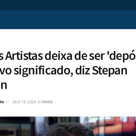
 Artistas deixa de ser 'depó
o significado, diz Stepan
an
to
abril 14, 2026
in
FAMA