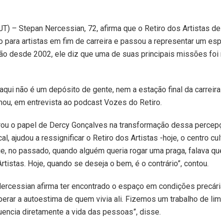
T) – Stepan Nercessian, 72, afirma que o Retiro dos Artistas d
 para artistas em fim de carreira e passou a representar um es
ição desde 2002, ele diz que uma de suas principais missões fo
 aqui não é um depósito de gente, nem a estação final da carreir
mou, em entrevista ao podcast Vozes do Retiro.
ou o papel de Dercy Gonçalves na transformação dessa percepç
cal, ajudou a ressignificar o Retiro dos Artistas -hoje, o centro cul
ue, no passado, quando alguém queria rogar uma praga, falava qu
rtistas. Hoje, quando se deseja o bem, é o contrário”, contou.
ercessian afirma ter encontrado o espaço em condições precária
uperar a autoestima de quem vivia ali. Fizemos um trabalho de li
uencia diretamente a vida das pessoas”, disse.