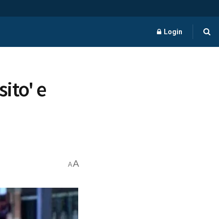
Login
sito' e
A
A