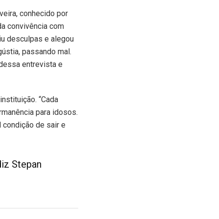
veira, conhecido por
 da convivência com
diu desculpas e alegou
gústia, passando mal.
dessa entrevista e
nstituição. “Cada
ermanência para idosos.
 condição de sair e
diz Stepan