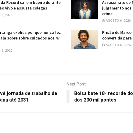
 da Record cai em bueiro durante
Assassinato de 
ao vivo e assusta colegas
julgamento nos 
crime
6, 2026
AGOSTO 6, 2026
itanga explica por que nunca fez
Prisão de Marco 
fala sobre sobre cuidados aos 47
convertida para
AGOSTO 6, 2026
6, 2026
Next Post
ê jornada de trabalho de
Bolsa bate 18º recorde d
mana até 2031
dos 200 mil pontos