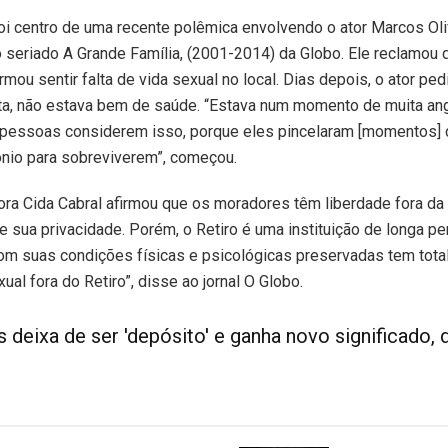
foi centro de uma recente polêmica envolvendo o ator Marcos Oli
no seriado A Grande Família, (2001-2014) da Globo. Ele reclamou
rmou sentir falta de vida sexual no local. Dias depois, o ator pe
sta, não estava bem de saúde. “Estava num momento de muita an
 pessoas considerem isso, porque eles pincelaram [momentos] 
nio para sobreviverem”, começou.
ora Cida Cabral afirmou que os moradores têm liberdade fora da i
 sua privacidade. Porém, o Retiro é uma instituição de longa p
om suas condições físicas e psicológicas preservadas tem total
ual fora do Retiro”, disse ao jornal O Globo.
s deixa de ser 'depósito' e ganha novo significado, 