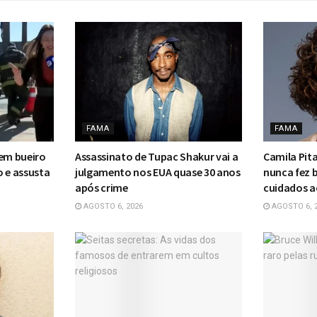
FAMA
FAMA
 em bueiro
Assassinato de Tupac Shakur vai a
Camila Pit
o e assusta
julgamento nos EUA quase 30 anos
nunca fez b
após crime
cuidados a
AGOSTO 6, 2026
AGOSTO 6, 