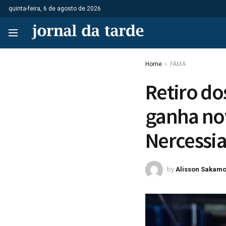
quinta-feira, 6 de agosto de 2026
Home
FAMA
Retiro dos
ganha nov
Nercessi
by
Alisson Sakamo