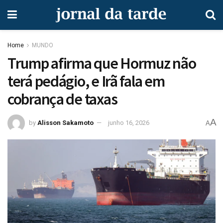
Home
MUNDO
Trump afirma que Hormuz não
terá pedágio, e Irã fala em
cobrança de taxas
A
by
Alisson Sakamoto
junho 16, 2026
A