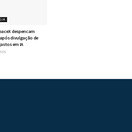
GIA
SpaceX despencam
após divulgação de
gastos em IA
2026