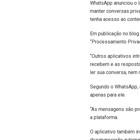
W
hatsApp anunciou o 
manter conversas priv
tenha acesso ao cont
Em publicação no blog 
“Processamento Privado
“Outros aplicativos i
recebem e as resposta
ler sua conversa, nem
Segundo o WhatsApp, ao
apenas para ele.
“As mensagens são pr
a plataforma.
O aplicativo também i
desaparecerão automa