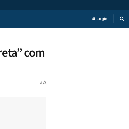
Login
reta” com
A
A