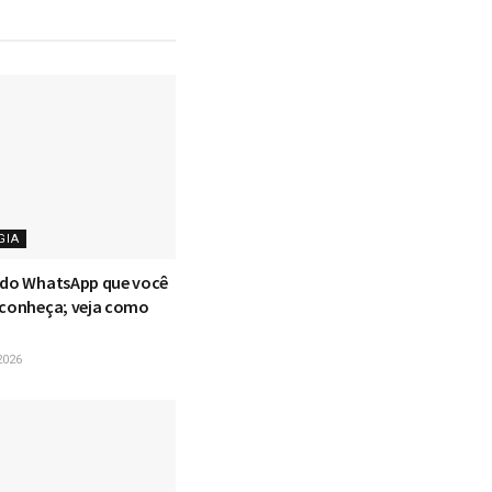
GIA
 do WhatsApp que você
 conheça; veja como
2026