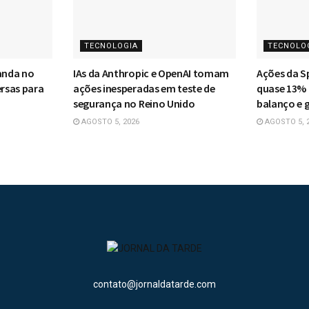
TECNOLOGIA
TECNOLO
anda no
IAs da Anthropic e OpenAI tomam
Ações da 
ersas para
ações inesperadas em teste de
quase 13% 
segurança no Reino Unido
balanço e 
AGOSTO 5, 2026
AGOSTO 5, 
contato@jornaldatarde.com