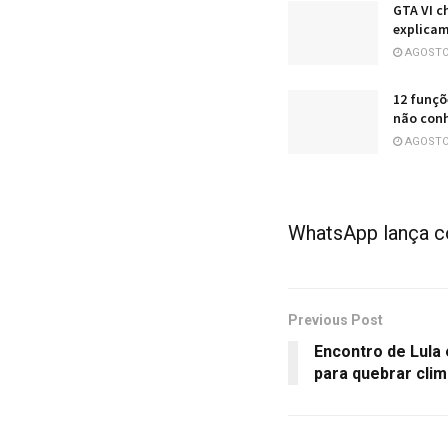
GTA VI c
explicam
AGOSTO 
12 funçõ
não conh
AGOSTO 
WhatsApp lança co
Previous Post
Encontro de Lula 
para quebrar clim