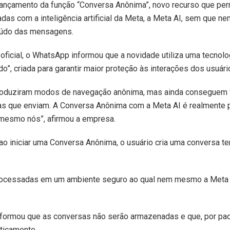
lançamento da função “Conversa Anônima”, novo recurso que perm
adas com a inteligência artificial da Meta, a Meta AI, sem que
eúdo das mensagens.
oficial, o WhatsApp informou que a novidade utiliza uma tecnol
”, criada para garantir maior proteção às interações dos usuári
ntroduziram modos de navegação anônima, mas ainda conseguem 
s que enviam. A Conversa Anônima com a Meta AI é realmente 
 mesmo nós”, afirmou a empresa.
 iniciar uma Conversa Anônima, o usuário cria uma conversa te
ocessadas em um ambiente seguro ao qual nem mesmo a Meta t
nformou que as conversas não serão armazenadas e que, por pa
ticamente.