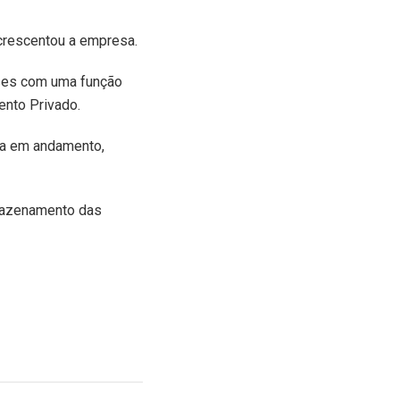
acrescentou a empresa.
eses com uma função
nto Privado.
rsa em andamento,
rmazenamento das