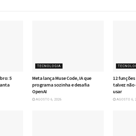
TECNOLOGIA
TECNOLO
bro: 5
Meta lança Muse Code, IA que
12 funções
tanta
programa sozinha e desafia
talvez não
OpenAI
usar
AGOSTO 6, 2026
AGOSTO 6, 