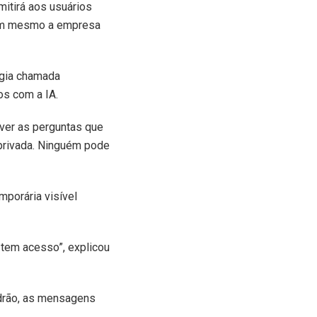
itirá aos usuários
 nem mesmo a empresa
ogia chamada
os com a IA.
ver as perguntas que
privada. Ninguém pode
mporária visível
em acesso”, explicou
drão, as mensagens