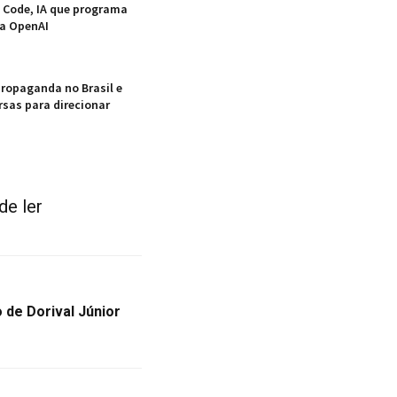
 Code, IA que programa
ia OpenAI
ropaganda no Brasil e
rsas para direcionar
de ler
 de Dorival Júnior