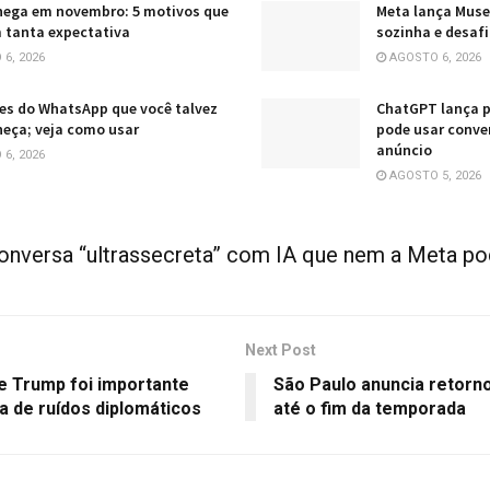
hega em novembro: 5 motivos que
Meta lança Muse
 tanta expectativa
sozinha e desaf
6, 2026
AGOSTO 6, 2026
es do WhatsApp que você talvez
ChatGPT lança p
eça; veja como usar
pode usar conve
anúncio
6, 2026
AGOSTO 5, 2026
nversa “ultrassecreta” com IA que nem a Meta po
Next Post
e Trump foi importante
São Paulo anuncia retorno
a de ruídos diplomáticos
até o fim da temporada