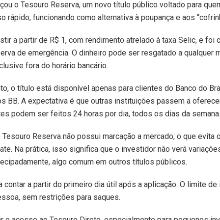
çou o Tesouro Reserva, um novo título público voltado para quem
o rápido, funcionando como alternativa à poupança e aos “cofri
tir a partir de R$ 1, com rendimento atrelado à taxa Selic, e foi 
serva de emergência. O dinheiro pode ser resgatado a qualquer
clusive fora do horário bancário.
, o título está disponível apenas para clientes do Banco do Bra
os BB. A expectativa é que outras instituições passem a oferece
es podem ser feitos 24 horas por dia, todos os dias da semana
 o Tesouro Reserva não possui marcação a mercado, o que evita 
te. Na prática, isso significa que o investidor não verá variaçõ
antecipadamente, algo comum em outros títulos públicos.
ontar a partir do primeiro dia útil após a aplicação. O limite d
essoa, sem restrições para saques.
car o acesso ao Tesouro Direto, especialmente para pequenos in