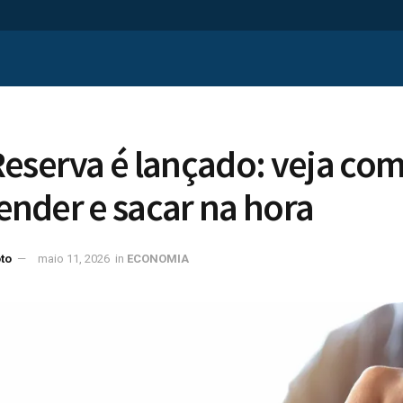
eserva é lançado: veja co
render e sacar na hora
to
maio 11, 2026
in
ECONOMIA