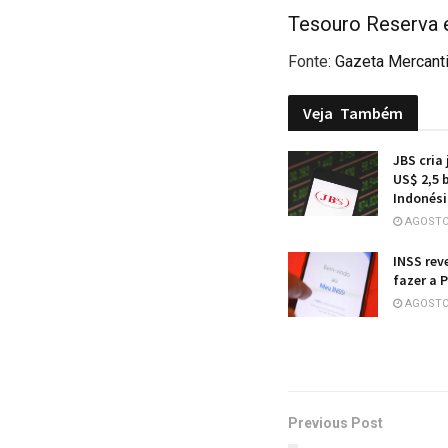
Tesouro Reserva é
Fonte:
Gazeta Mercanti
Veja
Também
JBS cria
US$ 2,5 
Indonés
AGOSTO 
INSS rev
fazer a P
AGOSTO 
Previous Post