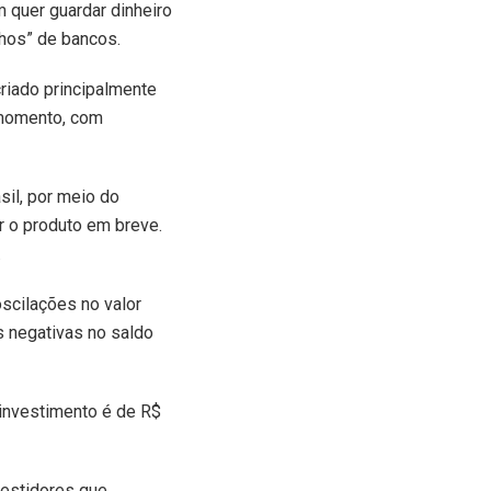
 quer guardar dinheiro
nhos” de bancos.
criado principalmente
 momento, com
sil, por meio do
r o produto em breve.
.
oscilações no valor
es negativas no saldo
e investimento é de R$
vestidores que