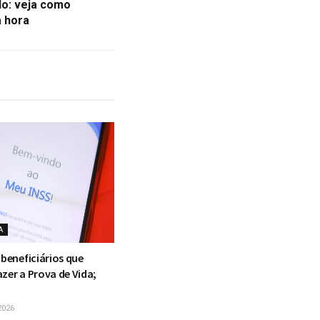
o: veja como
a hora
A
 beneficiários que
zer a Prova de Vida;
2026