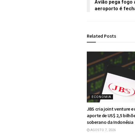
Avião pega fogo 
aeroporto é fech
Related
Posts
ECONOMIA
JBS cria joint venture e
aporte de US$ 2,5 bilhõ
soberano da Indonésia
AGOSTO 7, 2026