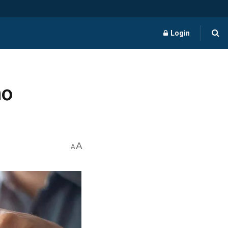
Login
mo
A
A