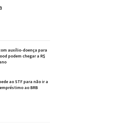
a
com auxílio-doença para
Food podem chegar a R$
 ano
pede ao STF para não ir a
 empréstimo ao BRB