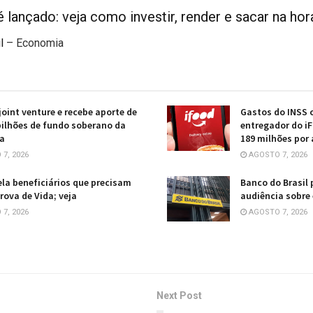
 lançado: veja como investir, render e sacar na hor
l
– Economia
 joint venture e recebe aporte de
Gastos do INSS 
bilhões de fundo soberano da
entregador do i
ia
189 milhões por
7, 2026
AGOSTO 7, 2026
ela beneficiários que precisam
Banco do Brasil 
rova de Vida; veja
audiência sobre
7, 2026
AGOSTO 7, 2026
Next Post