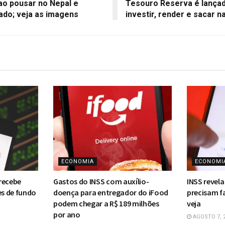
ao pousar no Nepal e
Tesouro Reserva é lançad
ado; veja as imagens
investir, render e sacar n
ECONOMIA
ECONOMI
 recebe
Gastos do INSS com auxílio-
INSS revela
es de fundo
doença para entregador do iFood
precisam fa
podem chegar a R$ 189 milhões
veja
por ano
AGOSTO 7, 